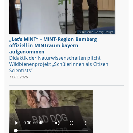
Dr. Anja Gärtig-Daugs
„Let’s MINT“ – MINT-Region Bamberg
offiziell in MINTraum bayern
aufgenommen
Didaktik der Naturwissenschaften pitcht
Wildbienenprojekt „SchülerInnen als Citizen
Scientists“
11.05.2026