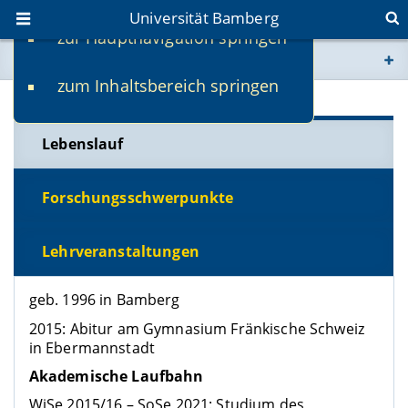
Universität Bamberg
zur Hauptnavigation springen
Sie befinden sich hier:
zum Inhaltsbereich springen
www.uni-bamberg.de
univis.uni-bamberg.de
Lebenslauf
fis.uni-bamberg.de
Forschungsschwerpunkte
Lehrveranstaltungen
geb. 1996 in Bamberg
2015: Abitur am Gymnasium Fränkische Schweiz
in Ebermannstadt
Akademische Laufbahn
WiSe 2015/16 – SoSe 2021: Studium des