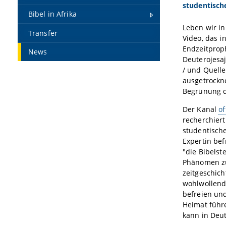
studentische
Bibel in Afrika
Leben wir in
Transfer
Video, das i
Endzeitprop
News
Deuterojesaj
/ und Quelle
ausgetrockn
Begrünung d
Der Kanal
of
recherchiert
studentische
Expertin befr
"die Bibelst
Phänomen zu 
zeitgeschich
wohlwollende
befreien un
Heimat führ
kann in Deut