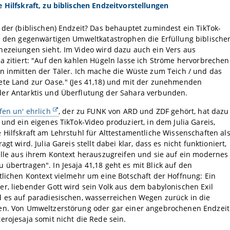
 Hilfskraft, zu biblischen Endzeitvorstellungen
 der (biblischen) Endzeit? Das behauptet zumindest ein TikTok-
n den gegenwärtigen Umweltkatastrophen die Erfüllung biblische
hezeiungen sieht. Im Video wird dazu auch ein Vers aus
a zitiert: "Auf den kahlen Hügeln lasse ich Ströme hervorbrechen
n inmitten der Täler. Ich mache die Wüste zum Teich / und das
ete Land zur Oase
.
" (Jes 41,18) und mit der zunehmenden
er Antarktis und Überflutung der Sahara verbunden.
fen un' ehrlich
, der zu FUNK von ARD und ZDF gehört, hat dazu
 und ein eigenes TikTok-Video produziert, in dem Julia Gareis,
 Hilfskraft am Lehrstuhl für Alttestamentliche Wissenschaften al
agt wird. Julia Gareis stellt dabei klar, dass es nicht funktioniert,
elle aus ihrem Kontext herauszugreifen und sie auf ein modernes
übertragen". In Jesaja 41,18 geht es mit Blick auf den
tlichen Kontext vielmehr um eine Botschaft der Hoffnung: Ein
r, liebender Gott wird sein Volk aus dem babylonischen Exil
d es auf paradiesischen, wasserreichen Wegen zurück in die
en. Von Umweltzerstörung oder gar einer angebrochenen Endzeit
erojesaja somit nicht die Rede sein.