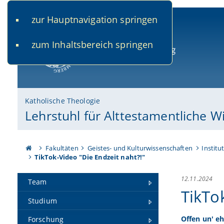
zur Hauptnavigation springen
www.uni-bamberg.de
univis.uni-bamberg.de
fis.u
zum Inhaltsbereich springen
Universität Bamberg
Katholische Theologie
Lehrstuhl für Alttestamentliche W
Fakultäten
Geistes- und Kulturwissenschaften
Institu
TikTok-Video "Die Endzeit naht?!"
12.11.2024
Team
TikTo
Studium
Offen un' eh
Forschung