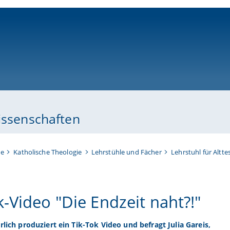
ni-bamberg.de
issenschaften
te
Katholische Theologie
Lehrstühle und Fächer
Lehrstuhl für Altt
k-Video "Die Endzeit naht?!"
rlich produziert ein Tik-Tok Video und befragt Julia Gareis,