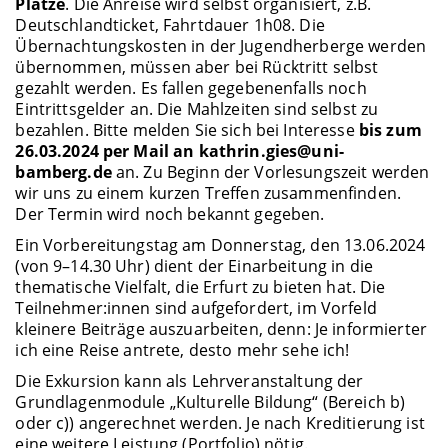
Plätze
. Die Anreise wird selbst organisiert, z.B.
Deutschlandticket, Fahrtdauer 1h08. Die
Übernachtungskosten in der Jugendherberge werden
übernommen, müssen aber bei Rücktritt selbst
gezahlt werden. Es fallen gegebenenfalls noch
Eintrittsgelder an. Die Mahlzeiten sind selbst zu
bezahlen. Bitte melden Sie sich bei Interesse
bis zum
26.03.2024 per Mail an kathrin.gies@uni-
bamberg.de
an. Zu Beginn der Vorlesungszeit werden
wir uns zu einem kurzen Treffen zusammenfinden.
Der Termin wird noch bekannt gegeben.
Ein Vorbereitungstag am Donnerstag, den 13.06.2024
(von 9–14.30 Uhr) dient der Einarbeitung in die
thematische Vielfalt, die Erfurt zu bieten hat. Die
Teilnehmer:innen sind aufgefordert, im Vorfeld
kleinere Beiträge auszuarbeiten, denn: Je informierter
ich eine Reise antrete, desto mehr sehe ich!
Die Exkursion kann als Lehrveranstaltung der
Grundlagenmodule „Kulturelle Bildung“ (Bereich b)
oder c)) angerechnet werden. Je nach Kreditierung ist
eine weitere Leistung (Portfolio) nötig.