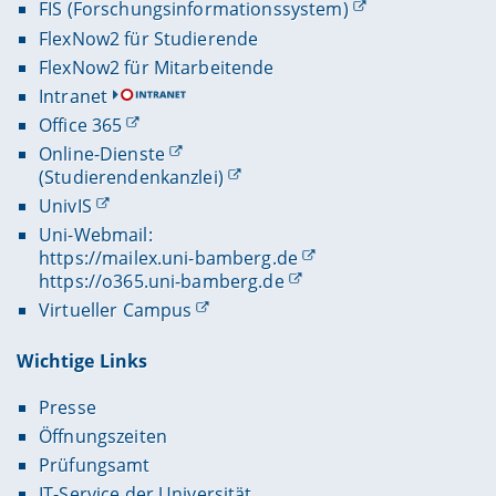
FIS (Forschungsinformationssystem)
FlexNow2 für Studierende
FlexNow2 für Mitarbeitende
Intranet
Office 365
Online-Dienste
(Studierendenkanzlei)
UnivIS
Uni-Webmail:
https://mailex.uni-bamberg.de
https://o365.uni-bamberg.de
Virtueller Campus
Wichtige Links
Presse
Öffnungszeiten
Prüfungsamt
IT-Service der Universität