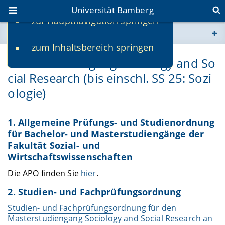
Universität Bamberg
zur Hauptnavigation springen
Sie befinden sich hier:
zum Inhaltsbereich springen
www.uni-bamberg.de
Masterstudiengang Sociology and So
cial Research (bis einschl. SS 25: Sozi
univis.uni-bamberg.de
ologie)
fis.uni-bamberg.de
1. Allgemeine Prüfungs- und Studienordnung
für Bachelor- und Masterstudiengänge der
Fakultät Sozial- und
Wirtschaftswissenschaften
Die APO finden Sie
hier
.
2. Studien- und Fachprüfungsordnung
Studien- und Fachprüfungsordnung für den
Masterstudiengang Sociology and Social Research an