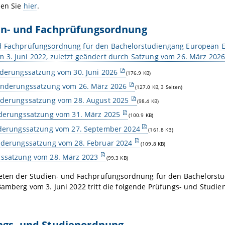
den Sie
hier
.
ien- und Fachprüfungsordnung
d Fachprüfungsordnung für den Bachelorstudiengang European Eco
 3. Juni 2022, zuletzt geändert durch Satzung vom 26. März 202
derungssatzung vom 30. Juni 2026
(176.9 KB)
Änderungssatzung vom 26. März 2026
(127.0 KB, 3 Seiten)
nderungssatzung vom 28. August 2025
(98.4 KB)
nderungssatzung vom 31. März 2025
(100.9 KB)
nderungssatzung vom 27. September 2024
(161.8 KB)
nderungssatzung vom 28. Februar 2024
(109.8 KB)
ssatzung vom 28. März 2023
(99.3 KB)
treten der Studien- und Fachprüfungsordnung für den Bachelorst
Bamberg vom 3. Juni 2022 tritt die folgende Prüfungs- und Stud
ngs- und Studienordnung