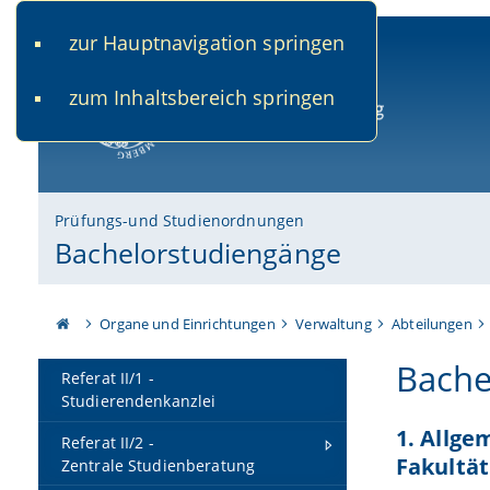
zur Hauptnavigation springen
www.uni-bamberg.de
univis.uni-bamberg.de
fis.u
zum Inhaltsbereich springen
Universität Bamberg
Prüfungs-und Studienordnungen
Bachelorstudiengänge
Organe und Einrichtungen
Verwaltung
Abteilungen
Bache
Referat II/1 -
Studierendenkanzlei
1. Allge
Referat II/2 -
Fakultät
Zentrale Studienberatung