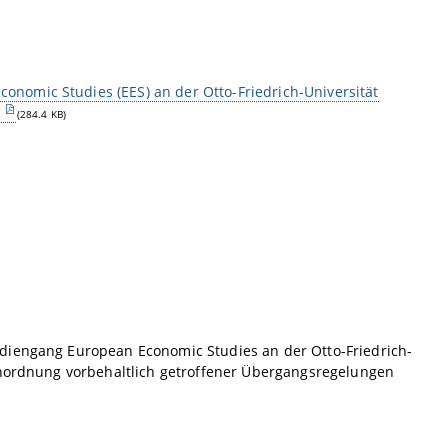
nomic Studies (EES) an der Otto-Friedrich-Universität
6
(284.4 KB)
udiengang European Economic Studies an der Otto-Friedrich-
ienordnung vorbehaltlich getroffener Übergangsregelungen