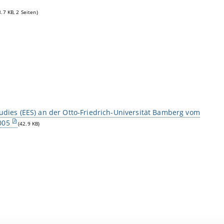
8.7 KB, 2 Seiten)
ies (EES) an der Otto-Friedrich-Universität Bamberg vom
005
(42.9 KB)