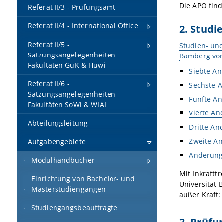
Die APO fin
Referat II/3 - Prüfungsamt
Referat II/4 - International Office
2. Stud
Referat II/5 -
Studien- un
Satzungsangelegenheiten
Bamberg vom
Fakultäten GuK & Huwi
Siebte Än
Referat II/6 -
Sechste 
Satzungsangelegenheiten
Fünfte Ä
Fakultäten SoWi & WIAI
Vierte Ä
Abteilungsleitung
Dritte Ä
Zweite Ä
Aufgabengebiete
Änderung
Modulhandbücher
Mit Inkraft
Einrichtung von Bachelor- und
Universität 
Masterstudiengängen
außer Kraft:
Studiengangsbeauftragte
3. Prüfu