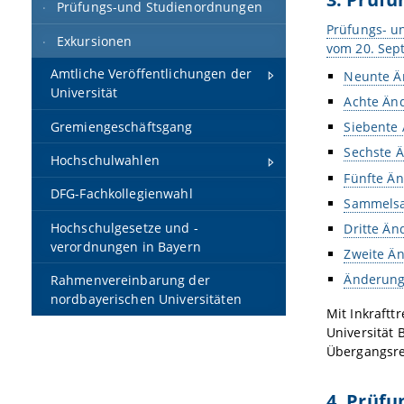
Prüfungs-und Studienordnungen
Prüfungs- u
Exkursionen
vom 20. Sep
Amtliche Veröffentlichungen der
Neunte Ä
Universität
Achte Än
Gremiengeschäftsgang
Siebente
Sechste 
Hochschulwahlen
Fünfte Ä
DFG-Fachkollegienwahl
Sammelsa
Hochschulgesetze und -
Dritte Ä
verordnungen in Bayern
Zweite Ä
Änderung
Rahmenvereinbarung der
nordbayerischen Universitäten
Mit Inkraft
Universität 
Übergangsre
4. Prüf