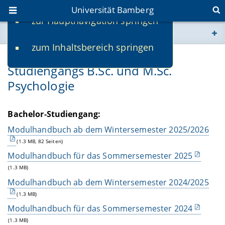
Universität Bamberg
zur Hauptnavigation springen
Sie befinden sich hier:
zum Inhaltsbereich springen
www.uni-bamberg.de
Ältere Modulhandbücher des
Studiengangs B.Sc. und M.Sc.
univis.uni-bamberg.de
Psychologie
fis.uni-bamberg.de
Bachelor-Studiengang:
Modulhandbuch ab dem Wintersemester 2025/2026
(1.3 MB, 82 Seiten)
Modulhandbuch für das Sommersemester 2025
(1.3 MB)
Modulhandbuch ab dem Wintersemester 2024/2025
(1.3 MB)
Modulhandbuch für das Sommersemester 2024
(1.3 MB)