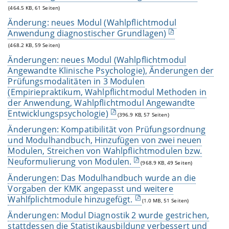
(464.5 KB, 61 Seiten)
Änderung: neues Modul (Wahlpflichtmodul
Anwendung diagnostischer Grundlagen)
(468.2 KB, 59 Seiten)
Änderungen: neues Modul (Wahlpflichtmodul
Angewandte Klinische Psychologie), Änderungen der
Prüfungsmodalitäten in 3 Modulen
(Empiriepraktikum, Wahlpflichtmodul Methoden in
der Anwendung, Wahlpflichtmodul Angewandte
Entwicklungspsychologie)
(396.9 KB, 57 Seiten)
Änderungen: Kompatibilität von Prüfungsordnung
und Modulhandbuch, Hinzufügen von zwei neuen
Modulen, Streichen von Wahlpflichtmodulen bzw.
Neuformulierung von Modulen.
(968.9 KB, 49 Seiten)
Änderungen: Das Modulhandbuch wurde an die
Vorgaben der KMK angepasst und weitere
Wahlfplichtmodule hinzugefügt.
(1.0 MB, 51 Seiten)
Änderungen: Modul Diagnostik 2 wurde gestrichen,
stattdessen die Statistikausbildung verbessert und