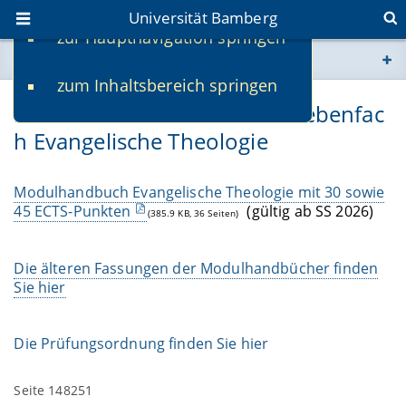
Universität Bamberg
zur Hauptnavigation springen
Sie befinden sich hier:
zum Inhaltsbereich springen
www.uni-bamberg.de
Modulhandbuch Bachelor Nebenfac
h Evangelische Theologie
univis.uni-bamberg.de
fis.uni-bamberg.de
Modulhandbuch Evangelische Theologie mit 30 sowie
45 ECTS-Punkten
(gültig ab SS 2026)
(385.9 KB, 36 Seiten)
Die älteren Fassungen der Modulhandbücher finden
Sie hier
Die Prüfungsordnung finden Sie hier
Seite 148251