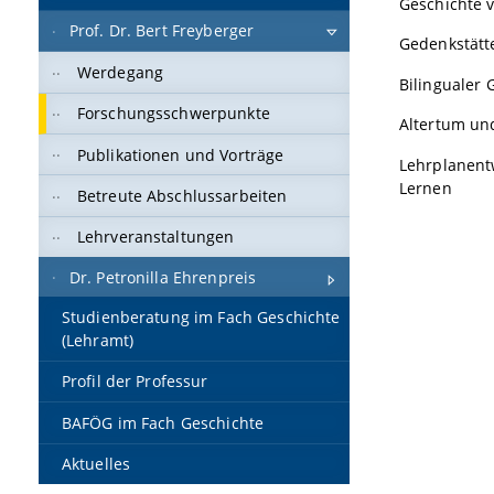
Geschichte v
Prof. Dr. Bert Freyberger
Gedenkstätte
Werdegang
Bilingualer 
Forschungsschwerpunkte
Altertum un
Publikationen und Vorträge
Lehrplanent
Lernen
Betreute Abschlussarbeiten
Lehrveranstaltungen
Dr. Petronilla Ehrenpreis
Studienberatung im Fach Geschichte
(Lehramt)
Profil der Professur
BAFÖG im Fach Geschichte
Aktuelles