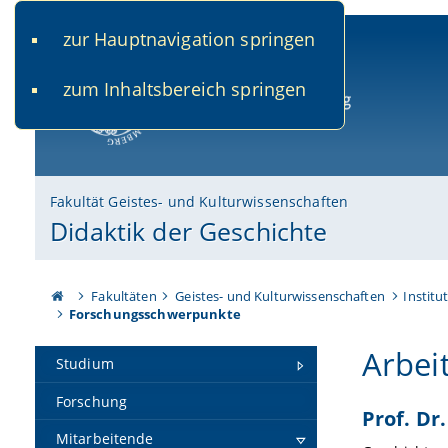
zur Hauptnavigation springen
www.uni-bamberg.de
univis.uni-bamberg.de
fis.u
zum Inhaltsbereich springen
Universität Bamberg
Fakultät Geistes- und Kulturwissenschaften
Didaktik der Geschichte
Fakultäten
Geistes- und Kulturwissenschaften
Institu
Forschungsschwerpunkte
Arbei
Studium
Forschung
Prof. Dr
Mitarbeitende