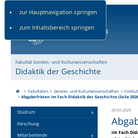
zur Hauptnavigation springen
www.uni-bamberg.de
univis.uni-bamberg.de
fis.u
zum Inhaltsbereich springen
Universität Bamberg
Fakultät Geistes- und Kulturwissenschaften
Didaktik der Geschichte
Fakultäten
Geistes- und Kulturwissenschaften
Institu
Abgabefristen im Fach Didaktik der Geschichte (SoSe 2026
26.05.2026
Studium
Abgab
Forschung
Im Fach Did
Mitarbeitende