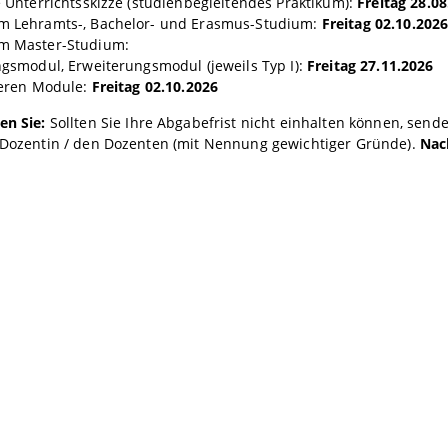
he Unterrichtsskizze (studienbegleitendes Praktikum):
Freitag 28.0
im Lehramts-, Bachelor- und Erasmus-Studium:
Freitag 02.10.202
im Master-Studium:
gsmodul, Erweiterungsmodul (jeweils Typ I):
Freitag 27.11.2026
eren Module:
Freitag 02.10.2026
en Sie:
Sollten Sie Ihre Abgabefrist nicht einhalten können, sende
e Dozentin / den Dozenten (mit Nennung gewichtiger Gründe).
Nac