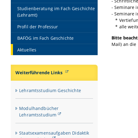
- Schriftlic
- Seminare 
Studienberatung im Fach Geschichte
- Seminare 
(Lehramt)
* Vertiefun
Profil der Professur
* alle weit
Bitte beacht
BAFÖG im Fach Geschichte
Mail) an di
Aktuelles
Weiterführende Links
Lehramtsstudium Geschichte
Modulhandbücher
Lehramtsstudium
Staatsexamensaufgaben Didaktik