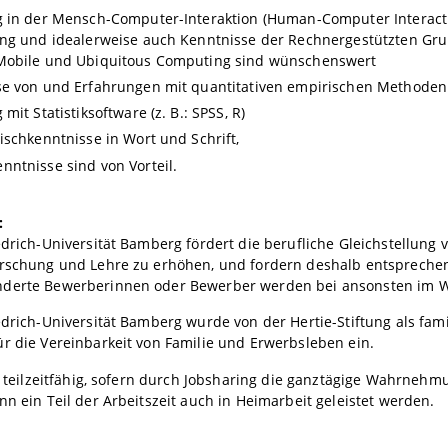
 in der Mensch-Computer-Interaktion (Human-Computer Interactio
ing und idealerweise auch Kenntnisse der Rechnergestützten Gr
Mobile und Ubiquitous Computing sind wünschenswert
se von und Erfahrungen mit quantitativen empirischen Methoden
mit Statistiksoftware (z. B.: SPSS, R)
ischkenntnisse in Wort und Schrift,
ntnisse sind von Vorteil.
:
edrich-Universität Bamberg fördert die berufliche Gleichstellung
orschung und Lehre zu erhöhen, und fordern deshalb entsprechen
derte Bewerberinnen oder Bewerber werden bei ansonsten im Wes
edrich-Universität Bamberg wurde von der Hertie-Stiftung als famil
r die Vereinbarkeit von Familie und Erwerbsleben ein.
st teilzeitfähig, sofern durch Jobsharing die ganztägige Wahrnehm
nn ein Teil der Arbeitszeit auch in Heimarbeit geleistet werden.