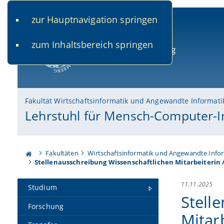
zur Hauptnavigation springen
www.uni-bamberg.de
univis.uni-bamberg.de
fis.u
zum Inhaltsbereich springen
Universität Bamberg
Fakultät Wirtschaftsinformatik und Angewandte Informati
Lehrstuhl für Mensch-Computer-I
Fakultäten
Wirtschaftsinformatik und Angewandte Info
Stellenausschreibung Wissenschaftlichen Mitarbeiterin /
11.11.2025
Studium
Stell
Forschung
Mitar