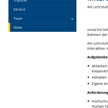
Transfer
Am Lehrstuhl
Service
Team
News
zunächst bef
Rahmen der 
Am Lehrstuh
Interaktion 
Aufgabenbe
Mitarbeit
kooperati
Abhalten 
Eigene wi
Anforderung
Hochschul
Human Fac