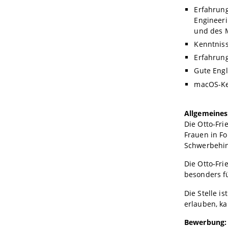
Erfahrung
Engineer
und des 
Kenntnis
Erfahrung 
Gute Engl
macOS-Ken
Allgemeines
Die Otto-Fri
Frauen in F
Schwerbehin
Die Otto-Fri
besonders fü
Die Stelle i
erlauben, ka
Bewerbung: