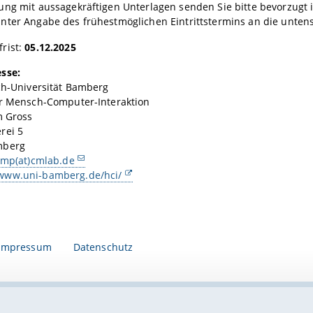
ung mit aussagekräftigen Unterlagen senden Sie bitte bevorzugt
nter Angabe des frühestmöglichen Eintrittstermins an die unten
rist:
05.12.2025
sse:
ich-Universität Bamberg
ür Mensch-Computer-Interaktion
m Gross
rei 5
mberg
emp(at)cmlab.de
www.uni-bamberg.de/hci/
Impressum
Datenschutz