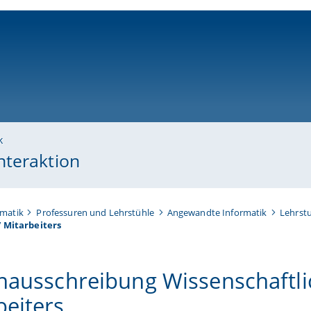
ni-bamberg.de
k
nteraktion
rmatik
Professuren und Lehrstühle
Angewandte Informatik
Lehrst
 Mitarbeiters
enausschreibung Wissenschaftli
beiters