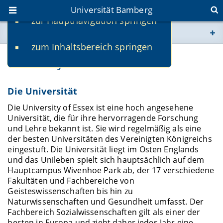
Universität Bamberg
zur Hauptnavigation springen
Sie befinden sich hier:
zum Inhaltsbereich springen
www.uni-bamberg.de
University of Essex
univis.uni-bamberg.de
Die Universität
fis.uni-bamberg.de
Die University of Essex ist eine hoch angesehene
Universität, die für ihre hervorragende Forschung
und Lehre bekannt ist. Sie wird regelmäßig als eine
der besten Universitäten des Vereinigten Königreichs
eingestuft. Die Universität liegt im Osten Englands
und das Unileben spielt sich hauptsächlich auf dem
Hauptcampus Wivenhoe Park ab, der 17 verschiedene
Fakultäten und Fachbereiche von
Geisteswissenschaften bis hin zu
Naturwissenschaften und Gesundheit umfasst. Der
Fachbereich Sozialwissenschaften gilt als einer der
besten in Europa und zieht daher jedes Jahr eine