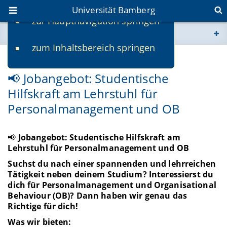
Universität Bamberg
zur Hauptnavigation springen
Sie befinden sich hier:
zum Inhaltsbereich springen
www.uni-bamberg.de
10.09.2025
📢 Jobangebot: Studentische
univis.uni-bamberg.de
Hilfskraft am Lehrstuhl für
Personalmanagement und OB
fis.uni-bamberg.de
📢
Jobangebot: Studentische Hilfskraft am
Lehrstuhl für Personalmanagement und OB
Suchst du nach einer spannenden und lehrreichen
Tätigkeit neben deinem Studium? Interessierst du
dich für Personalmanagement und Organisational
Behaviour (OB)? Dann haben wir genau das
Richtige für dich!
Was wir bieten: