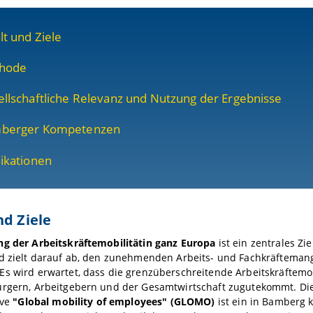
lt und Ziele
hode
llschaftliche Relevanz und Nutzung der Ergebnisse
berger Kompetenzen
ikationen
nd Ziele
g der Arbeitskräftemobilität
in ganz Europa
ist ein zentrales Zi
d zielt darauf ab, den zunehmenden Arbeits- und Fachkräftemang
s wird erwartet, dass die grenzüberschreitende Arbeitskräftemob
ürgern, Arbeitgebern und der Gesamtwirtschaft zugutekommt. Di
ive
"Global mobility of employees" (GLOMO)
ist ein in Bamberg 