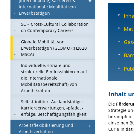
(Internationale) Karrieren &
internationale Mobilität von
Erwerbstätigen
Inha
5C – Cross-Cultural Collaboration
Met
on Contemporary Careers
Gese
Globale Mobilität von
Erwerbstätigen (GLOMO) (H2020
MSCA)
Bam
Individuelle, soziale und
Publ
strukturelle Einflussfaktoren auf
die internationale
Mobilität(sbereitschaft) von
Arbeitskräften
Inhalt u
Selbst-initiiert Auslandstätige:
Die
Förderun
Karriereerwartungen, -pfade, -
Strategie un
erfolge, Beschäftigungsfähigkeit
bekämpfen. E
einzelnen B
Arbeitsflexibilisierung und
Curie Initiat
Arbeitsverhalten