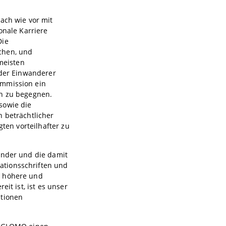
ach wie vor mit
onale Karriere
Die
chen, und
 meisten
 der Einwanderer
ommission ein
en zu begegnen.
sowie die
n beträchtlicher
gten vorteilhafter zu
änder und die damit
ationsschriften und
h höhere und
it ist, ist es unser
ationen