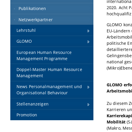
internation
2020. Acht P
Publikationen
hochqualifi
Netzwerkpartner
GLOMO konze
Lehrstuhl
EU-Ländern 
Arbeitsmobil
GLOMO
politische E
detaillierte
European Human Resource
Gelingensbe
Management Programme
national ges
(Mikro)Eben
Doppel-Master Human Resource
Management
GLOMO erfor
News Personalmanagement und
Arbeitsmobil
Organisational Behaviour
Zu diesem Z
Stellenanzeigen
Karrieren u
Promotion
Karrierekap
Mobilität
(Sä
(Makro, Mes