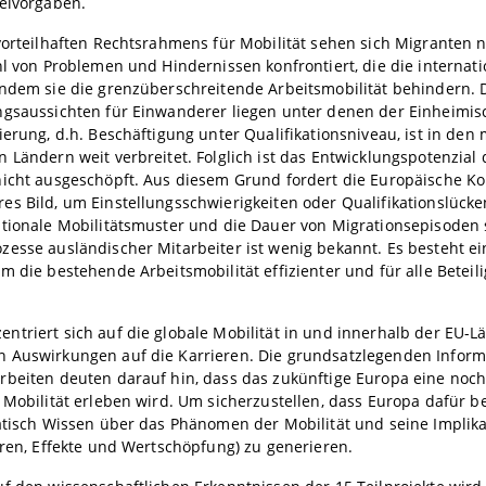
ielvorgaben.
vorteilhaften Rechtsrahmens für Mobilität sehen sich Migranten n
hl von Problemen und Hindernissen konfrontiert, die die internati
ndem sie die grenzüberschreitende Arbeitsmobilität behindern. 
ngsaussichten für Einwanderer liegen unter denen der Einheimis
ierung, d.h. Beschäftigung unter Qualifikationsniveau, ist in den
 Ländern weit verbreitet. Folglich ist das Entwicklungspotenzial
nicht ausgeschöpft. Aus diesem Grund fordert die Europäische K
s Bild, um Einstellungsschwierigkeiten oder Qualifikationslück
ationale Mobilitätsmuster und die Dauer von Migrationsepisoden 
esse ausländischer Mitarbeiter ist wenig bekannt. Es besteht ei
m die bestehende Arbeitsmobilität effizienter und für alle Beteili
triert sich auf die globale Mobilität in und innerhalb der EU-L
 Auswirkungen auf die Karrieren. Die grundsatzlegenden Inform
rbeiten deuten darauf hin, dass das zukünftige Europa eine noc
 Mobilität erleben wird. Um sicherzustellen, dass Europa dafür bere
atisch Wissen über das Phänomen der Mobilität und seine Implik
oren, Effekte und Wertschöpfung) zu generieren.