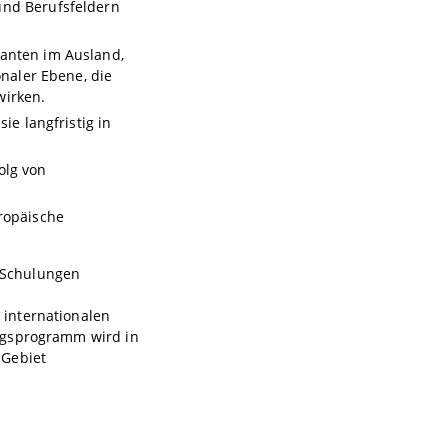
und Berufsfeldern
ranten im Ausland,
onaler Ebene, die
wirken.
ie langfristig in
olg von
uropäische
 Schulungen
 internationalen
ngsprogramm wird in
 Gebiet