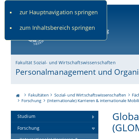
zur Hauptnavigation springen
www.uni-bamberg.de
univis.uni-bamberg.de
fis.u
zum Inhaltsbereich springen
Universität Bamberg
Fakultät Sozial- und Wirtschaftswissenschaften
Personalmanagement und Organis
Fakultäten
Sozial- und Wirtschaftswissenschaften
Fäc
Forschung
(Internationale) Karrieren & internationale Mobi
Globa
Studium
(GLO
Forschung