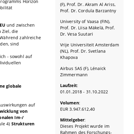
sprogramms Horizon
(F), Prof. Dr. Akram Al Ariss,
ilität
Prof. Dr. Cordula Barzantny
University of Vaasa (FIN),
 EU
und zwischen
Prof. Dr. Liisa Mäkelä, Prof.
Ziel, die
Dr. Vesa Suutari
n. Während zahlreiche
den, sind
Vrije Universiteit Amsterdam
(NL), Prof. Dr. Svetlana
ch - sowohl auf
Khapova
dividuellen
Airbus SAS (F), Lénaïck
Zimmermann
Laufzeit
:
ne globale
01.01.2018 - 31.10.2022
Volumen
:
Auswirkungen auf
EUR 3.947.612,40
wicklung von
onalen Im-/
Mittelgeber
:
ule 4)
Strukturen
Dieses Projekt wurde im
Rahmen des Forschungs-