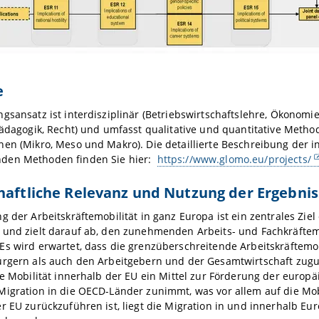
e
gsansatz ist interdisziplinär (Betriebswirtschaftslehre, Ökonomie
Pädagogik, Recht) und umfasst qualitative und quantitative Metho
en (Mikro, Meso und Makro). Die detaillierte Beschreibung der i
den Methoden finden Sie hier:
https://www.glomo.eu/projects/
haftliche Relevanz und Nutzung der Ergebni
g der Arbeitskräftemobilität in ganz Europa ist ein zentrales Ziel 
 und zielt darauf ab, den zunehmenden Arbeits- und Fachkräftem
s wird erwartet, dass die grenzüberschreitende Arbeitskräftemo
ürgern als auch den Arbeitgebern und der Gesamtwirtschaft zug
ie Mobilität innerhalb der EU ein Mittel zur Förderung der europä
Migration in die OECD-Länder zunimmt, was vor allem auf die Mo
r EU zurückzuführen ist, liegt die Migration in und innerhalb E