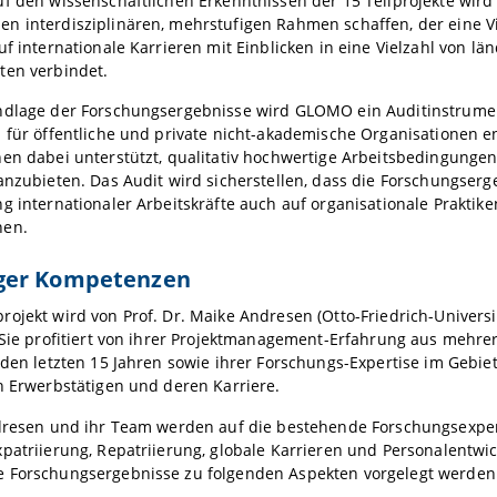
uf den wissenschaftlichen Erkenntnissen der 15 Teilprojekte wi
n interdisziplinären, mehrstufigen Rahmen schaffen, der eine Vi
uf internationale Karrieren mit Einblicken in eine Vielzahl von lä
ten verbindet.
ndlage der Forschungsergebnisse wird GLOMO ein Auditinstrumen
 für öffentliche und private nicht-akademische Organisationen e
en dabei unterstützt, qualitativ hochwertige Arbeitsbedingungen 
anzubieten. Das Audit wird sicherstellen, dass die Forschungserg
g internationaler Arbeitskräfte auch auf organisationale Praktik
nen.
er Kompetenzen
ojekt wird von Prof. Dr. Maike Andresen (Otto-Friedrich-Univers
 Sie profitiert von ihrer Projektmanagement-Erfahrung aus mehre
 den letzten 15 Jahren sowie ihrer Forschungs-Expertise im Gebiet
n Erwerbstätigen und deren Karriere.
ndresen und ihr Team werden auf die bestehende Forschungsexper
patriierung, Repatriierung, globale Karrieren und Personalentwi
 Forschungsergebnisse zu folgenden Aspekten vorgelegt werden