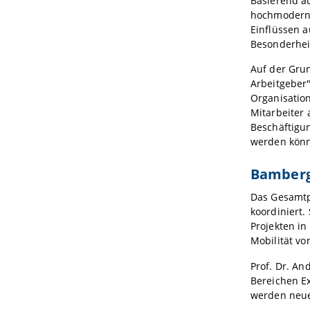
Basierend a
hochmoderne
Einflüssen a
Besonderhei
Auf der Gru
Arbeitgeber"
Organisation
Mitarbeiter 
Beschäftigun
werden kön
Bamberg
Das Gesamtpr
koordiniert.
Projekten in
Mobilität vo
Prof. Dr. A
Bereichen Ex
werden neue