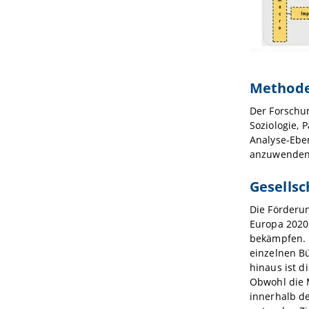
Method
Der Forschun
Soziologie, 
Analyse-Eben
anzuwenden
Gesellsc
Die Förderun
Europa 2020
bekämpfen. E
einzelnen B
hinaus ist d
Obwohl die 
innerhalb de