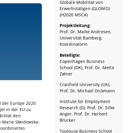
Globale Mobilität von
Erwerbstätigen (GLOMO)
(H2020 MSCA)
Projektleitung
:
Prof. Dr. Maike Andresen,
Universität Bamberg,
Koordinatorin
Beteiligte
:
Copenhagen Business
School (DK), Prof. Dr. Mette
Zølner
Cranfield University (UK),
Prof. Dr. Michael Dickmann
Institute for Employment
el der Europe 2020
Research (D), Prof. Dr. Silke
el in der EU zu
Anger, Prof. Dr. Herbert
ilität den
Brücker
e Marie Skłodowska-
koordiniertes
Toulouse Business School