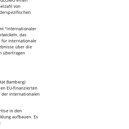
rd GLOMO einen
elzahl von
nderspezifischen
t "Internationaler
ntwickeln, das
für internationale
ebnisse über die
en übertragen
ität Bamberg)
ren EU-finanzierten
 der internationalen
tise in den
cklung aufbauen. Es
: