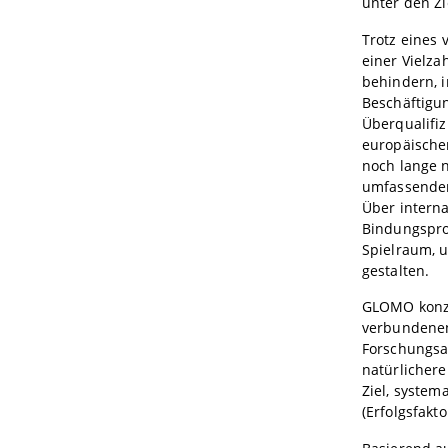
unter den Z
Trotz eines 
einer Vielza
behindern, i
Beschäftigu
Überqualifiz
europäischen
noch lange 
umfassendere
Über intern
Bindungsproz
Spielraum, u
gestalten.
GLOMO konzen
verbundenen
Forschungsa
natürlichere
Ziel, system
(Erfolgsfakt