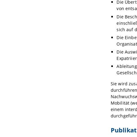
Die Übert
von entsa
Die Besch
einschlie
sich auf 
Die Einbe
Organisat
Die Auswi
Expatriie
Ableitung
Gesellsch
Sie wird zu
durchführen
Nachwuchswi
Mobilität (
einem inter
durchgeführ
Publika