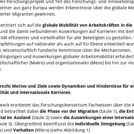
ales Forschungsprojekt und Teil des Forschungs- und Innovation
artner aus ganz Europa werden Erkenntnisse über die globale Mob
zierter Migranten gewinnen.
ntriert sich auf die
globale Mobilität von Arbeitskräften in die
und die damit verbundenen Auswirkungen auf Karrieren mit dem 
ität effizienter und vorteilhafter für alle Beteiligten zu gestalte
mpfehlungen auf nationaler als auch auf EU-Ebene entwickelt wur
re, wissenschaftlich fundierte Kenntnisse über die Mechanismen,
dingungen und Auswirkungen globaler Arbeitsmobilität erforderli
ellschaftlicher (Makro) und organisationaler (Meso) bis hin zur in
e.
scht Motive und Ziele sowie Dynamiken und Hindernisse für ei
ität und internationale Karrieren
.
weck erarbeitet das Forschungskonsortium Fachwissen über die 
nd betrachtet dabei
die Phase vor der Migration
(Säule 1),
die Ent
ital im Ausland
(Säule 2) sowie
die Auswirkungen einer internati
ule 3). Übergreifend beeinflusst die
individuelle Sinngebung
(Sä
o) und
Verhalten
(Mikro) (siehe Abbildung 1).