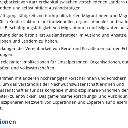
ragbarkeit von Karrierekapital zwischen verschiedenen Ländern 
ndten und selbstinitiiert Auslandstätigen.
äftigungsfähigkeit von hochqualifizierten Migrantinnen und Mig
ßlich Kontextfaktoren auf individueller, organisationaler und nati
die Beschäftigungsfähigkeit von Migrantinnen und Migranten aus
ttung der selbstinitiiert Auslandstätiger im Ausland und Ansätze, s
ionen und Ländern zu halten.
rkungen der Vereinbarkeit von Beruf und Privatleben auf den Erf
rungen.
 relevanter Implikationen für Einzelpersonen, Organisationen, e
aften und Volkswirtschaften.
sammen mit anderen hochrangigen Forscherinnen und Forschern
, um das Verständnis der Nachwuchswissenschaftlerinnen und
ssenschaftler für das komplexe multidisziplinäre Phänomen der
weiter) zu entwickeln. Das gemeinsame Forschungs- und Ausbildu
disziplinären Netzwerk von Expertinnen und Experten auf diesem
t.
tionen