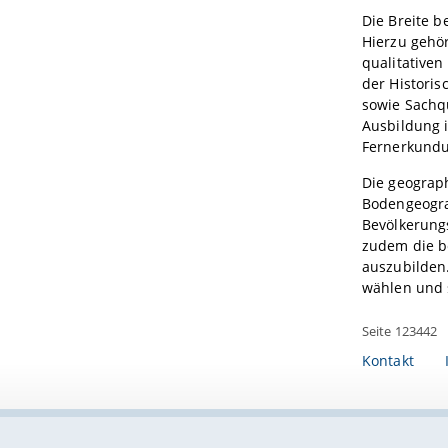
Die Breite b
Hierzu gehö
qualitative
der Histori
sowie Sachqu
Ausbildung i
Fernerkund
Die geograph
Bodengeograp
Bevölkerungs
zudem die b
auszubilden
wählen und s
Seite 123442
Kontakt