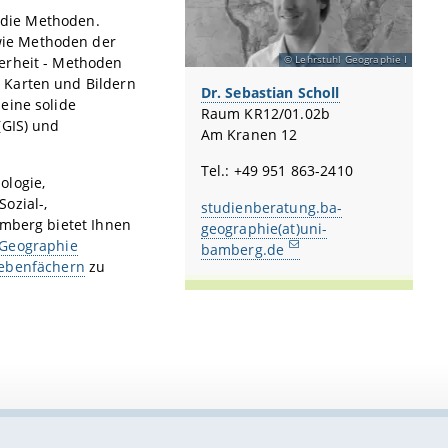
f die Methoden.
wie Methoden der
erheit - Methoden
Lehrstuhl Geographie I
 Karten und Bildern
Dr. Sebastian Scholl
eine solide
Raum KR12/01.02b
(GIS) und
Am Kranen 12
Tel.: +49 951 863-2410
ologie,
ozial-,
studienberatung.ba-
amberg bietet Ihnen
geographie(at)uni-
 Geographie
bamberg.de
ebenfächern
zu