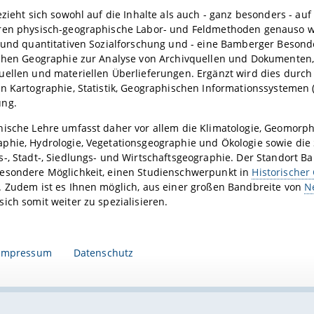
ezieht sich sowohl auf die Inhalte als auch - ganz besonders - au
ren physisch-geographische Labor- und Feldmethoden genauso 
n und quantitativen Sozialforschung und - eine Bamberger Besond
schen Geographie zur Analyse von Archivquellen und Dokumenten,
ellen und materiellen Überlieferungen. Ergänzt wird dies durch 
n Kartographie, Statistik, Geographischen Informationssystemen 
ung.
ische Lehre umfasst daher vor allem die Klimatologie, Geomorph
hie, Hydrologie, Vegetationsgeographie und Ökologie sowie die S
-, Stadt-, Siedlungs- und Wirtschaftsgeographie. Der Standort B
esondere Möglichkeit, einen Studienschwerpunkt in
Historischer
. Zudem ist es Ihnen möglich, aus einer großen Bandbreite von
N
ich somit weiter zu spezialisieren.
Impressum
Datenschutz