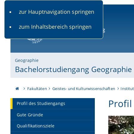
zur Hauptnavigation springen
www.uni-bamberg.de
univis.uni-bamberg.de
fis.u
zum Inhaltsbereich springen
Universität Bamberg
Geographie
Bachelorstudiengang Geographie
Fakultäten
Geistes- und Kulturwissenschaften
Institu
Profi
Profil des Studiengangs
Gute Gründe
Qualifikationsziele