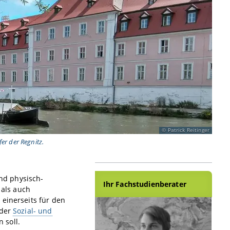
Patrick Reitinger
er der Regnitz.
nd physisch-
Ihr Fachstudienberater
 als auch
 einerseits für den
 der
Sozial- und
 soll.