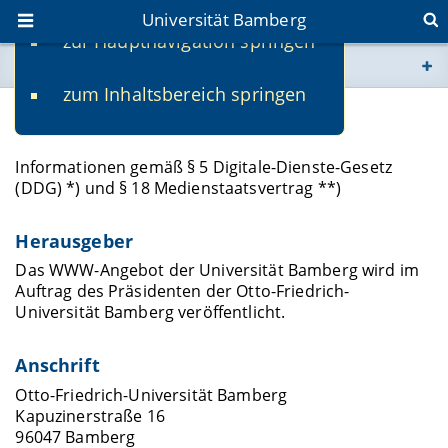
Universität Bamberg
zur Hauptnavigation springen
Sie befinden sich hier:
zum Inhaltsbereich springen
www.uni-bamberg.de
Impressum
univis.uni-bamberg.de
Informationen gemäß § 5 Digitale-Dienste-Gesetz
(DDG) *) und § 18 Medienstaatsvertrag **)
fis.uni-bamberg.de
Herausgeber
Das WWW-Angebot der Universität Bamberg wird im
Auftrag des Präsidenten der Otto-Friedrich-
Universität Bamberg veröffentlicht.
Anschrift
Otto-Friedrich-Universität Bamberg
Kapuzinerstraße 16
96047 Bamberg