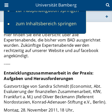
Universität Bamberg
zur Hauptnavigation springen
Sie befinden sich hier:
zum Inhaltsbereich springen
www.uni-bamberg.de
Experten-Abend
Hier finden Sie eine Übersicht über alle
univis.uni-bamberg.de
Expertenabende, die bisher vom BAD ausgerichtet
wurden. Zukünftige Expertenabende werden
rechtzeitig auf unserer Website und auf facebook
fis.uni-bamberg.de
angekündigt.
-----
Entwicklungszusammenarbeit in der Praxis:
Aufgaben und Herausforderungen
Gastvorträge von Sandra Schmidt (Economist, Abt.
Evaluierung der finanziellen Zusammenarbeit, KfW,
Frankfurt a. M.) und Oliver Beckmann (Referent
Nordostasien, Konrad-Adenauer-Stiftung e.V., Berlin).
Montag, 28. November 2011, 18 Uhr,