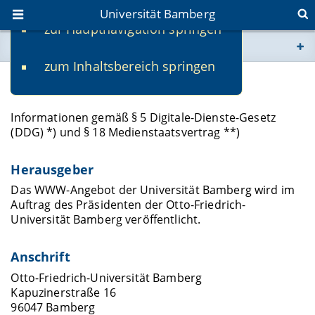
Universität Bamberg
zur Hauptnavigation springen
Sie befinden sich hier:
zum Inhaltsbereich springen
www.uni-bamberg.de
Impressum
univis.uni-bamberg.de
Informationen gemäß § 5 Digitale-Dienste-Gesetz
(DDG) *) und § 18 Medienstaatsvertrag **)
fis.uni-bamberg.de
Herausgeber
Das WWW-Angebot der Universität Bamberg wird im
Auftrag des Präsidenten der Otto-Friedrich-
Universität Bamberg veröffentlicht.
Anschrift
Otto-Friedrich-Universität Bamberg
Kapuzinerstraße 16
96047 Bamberg