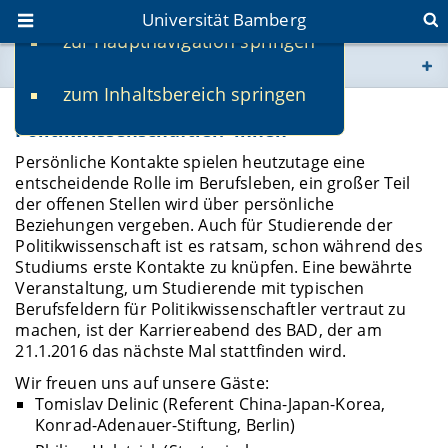
Universität Bamberg
zur Hauptnavigation springen
Sie befinden sich hier:
zum Inhaltsbereich springen
www.uni-bamberg.de
Karriereabend "Berufsfelder für
Politikwissenschaftler/-innen"
univis.uni-bamberg.de
Persönliche Kontakte spielen heutzutage eine
entscheidende Rolle im Berufsleben, ein großer Teil
der offenen Stellen wird über persönliche
fis.uni-bamberg.de
Beziehungen vergeben. Auch für Studierende der
Politikwissenschaft ist es ratsam, schon während des
Studiums erste Kontakte zu knüpfen. Eine bewährte
Veranstaltung, um Studierende mit typischen
Berufsfeldern für Politikwissenschaftler vertraut zu
machen, ist der Karriereabend des BAD, der am
21.1.2016 das nächste Mal stattfinden wird.
Wir freuen uns auf unsere Gäste:
Tomislav Delinic (Referent China-Japan-Korea,
Konrad-Adenauer-Stiftung, Berlin)