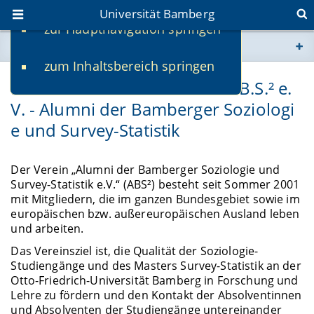
Universität Bamberg
zur Hauptnavigation springen
Sie befinden sich hier:
zum Inhaltsbereich springen
www.uni-bamberg.de
Herzlich willkommen beim A.B.S.² e.
V. - Alumni der Bamberger Soziologi
univis.uni-bamberg.de
e und Survey-Statistik
fis.uni-bamberg.de
Der Verein „Alumni der Bamberger Soziologie und
Survey-Statistik e.V.“ (ABS²) besteht seit Sommer 2001
mit Mitgliedern, die im ganzen Bundesgebiet sowie im
europäischen bzw. außereuropäischen Ausland leben
und arbeiten.
Das Vereinsziel ist, die Qualität der Soziologie-
Studiengänge und des Masters Survey-Statistik an der
Otto-Friedrich-Universität Bamberg in Forschung und
Lehre zu fördern und den Kontakt der Absolventinnen
und Absolventen der Studiengänge untereinander