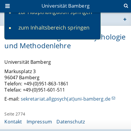
Universität Bamberg
zur Hauptnavigation springen
Sie befinden sich hier:
zum Inhaltsbereich springen
www.uni-bamberg.de
Lehrstuhl für Allgemeine Psychologie
und Methodenlehre
univis.uni-bamberg.de
fis.uni-bamberg.de
Universität Bamberg
Markusplatz 3
96047 Bamberg
Telefon: +49-(0)951-863-1861
Telefax: +49-(0)951-601-511
E-mail:
sekretariat.allgpsych(at)uni-bamberg.de
Seite 2774
Kontakt
Impressum
Datenschutz