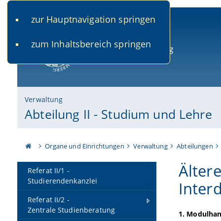
zur Hauptnavigation springen
www.uni-bamberg.de
univis.uni-bamberg.de
fis.u
zum Inhaltsbereich springen
Universität Bamberg
Verwaltung
Abteilung II - Studium und Lehre
Organe und Einrichtungen
Verwaltung
Abteilungen
Älter
Referat II/1 -
Studierendenkanzlei
Interd
Referat II/2 -
Zentrale Studienberatung
1. Modulhan