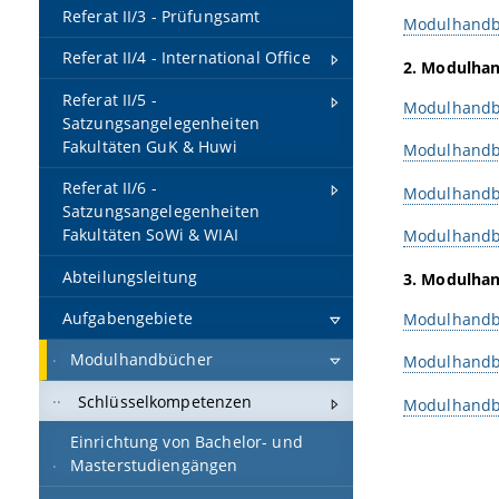
Referat II/3 - Prüfungsamt
Modulhandb
Referat II/4 - International Office
2. Modulhan
Referat II/5 -
Modulhandb
Satzungsangelegenheiten
Fakultäten GuK & Huwi
Modulhandb
Referat II/6 -
Modulhandb
Satzungsangelegenheiten
Fakultäten SoWi & WIAI
Modulhandb
Abteilungsleitung
3. Modulhan
Aufgabengebiete
Modulhandb
Modulhandbücher
Modulhandb
Schlüsselkompetenzen
Modulhandb
Einrichtung von Bachelor- und
Masterstudiengängen