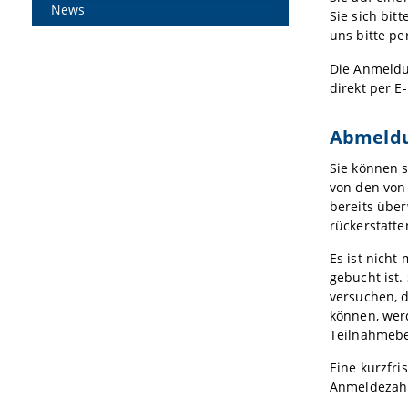
News
Sie sich bit
uns bitte pe
Die Anmeldu
direkt per E
Abmeld
Sie können s
von den von
bereits über
rückerstatt
Es ist nicht
gebucht ist.
versuchen, d
können, werd
Teilnahmebe
Eine kurzfri
Anmeldezahl)