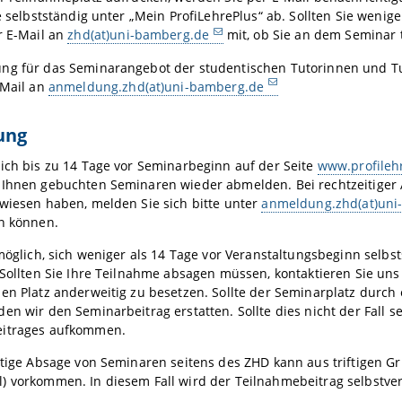
te selbstständig unter „Mein ProfiLehrePlus“ ab. Sollten Sie weni
r E-Mail an
zhd(at)uni-bamberg.de
mit, ob Sie an dem Seminar 
ng für das Seminarangebot der studentischen Tutorinnen und Tu
-Mail an
anmeldung.zhd(at)uni-bamberg.de
ung
ich bis zu 14 Tage vor Seminarbeginn auf der Seite
www.profileh
 Ihnen gebuchten Seminaren wieder abmelden. Bei rechtzeitiger 
wiesen haben, melden Sie sich bitte unter
anmeldung.zhd(at)uni
en können.
 möglich, sich weniger als 14 Tage vor Veranstaltungsbeginn selb
 Sollten Sie Ihre Teilnahme absagen müssen, kontaktieren Sie un
en Platz anderweitig zu besetzen. Sollte der Seminarplatz durc
en wir den Seminarbeitrag erstatten. Sollte dies nicht der Fall 
itrages aufkommen.
stige Absage von Seminaren seitens des ZHD kann aus triftigen Gr
 vorkommen. In diesem Fall wird der Teilnahmebeitrag selbstvers