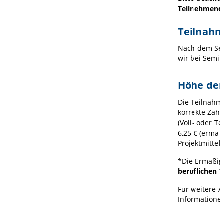
Teilnehmende
Teilnah
Nach dem Se
wir bei Sem
Höhe de
Die Teilnah
korrekte Zah
(Voll- oder 
6,25 € (ermä
Projektmitt
*Die Ermäßig
beruflichen 
Für weitere 
Information