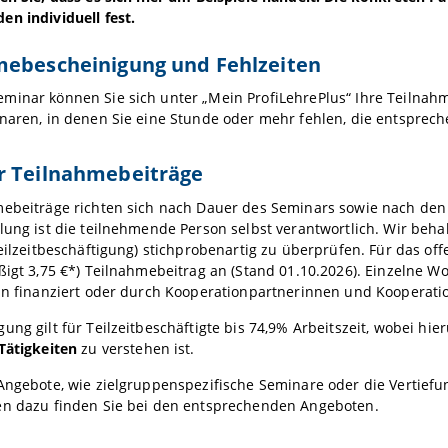
n individuell fest.
mebescheinigung und Fehlzeiten
minar können Sie sich unter „Mein ProfiLehrePlus“ Ihre Teilnahm
inaren, in denen Sie eine Stunde oder mehr fehlen, die entsprec
r Teilnahmebeiträge
mebeiträge richten sich nach Dauer des Seminars sowie nach den
lung ist die teilnehmende Person selbst verantwortlich. Wir beh
Teilzeitbeschäftigung) stichprobenartig zu überprüfen. Für das o
ßigt 3,75 €*) Teilnahmebeitrag an (Stand 01.10.2026). Einzelne W
eln finanziert oder durch Kooperationpartnerinnen und Kooperat
ung gilt für Teilzeitbeschäftigte bis 74,9% Arbeitszeit, wobei h
Tätigkeiten
zu verstehen ist.
Angebote, wie zielgruppenspezifische Seminare oder die Vertiefu
en dazu finden Sie bei den entsprechenden Angeboten.