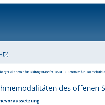
ni-bamberg.de
HD)
erger Akademie für Bildungstransfer (BABT)
Zentrum für Hochschuldid
ahmemodalitäten des offenen
mevoraussetzung