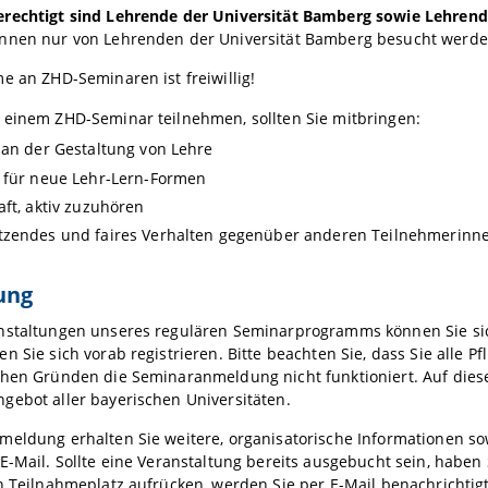
rechtigt sind Lehrende der Universität Bamberg sowie Lehrende
nnen nur von Lehrenden der Universität Bamberg besucht werden
e an ZHD-Seminaren ist freiwillig!
 einem ZHD-Seminar teilnehmen, sollten Sie mitbringen:
 an der Gestaltung von Lehre
 für neue Lehr-Lern-Formen
aft, aktiv zuzuhören
tzendes und faires Verhalten gegenüber anderen Teilnehmerinn
ung
nstaltungen unseres regulären Seminarprogramms können Sie sic
n Sie sich vorab registrieren. Bitte beachten Sie, dass Sie alle Pf
chen Gründen die Seminaranmeldung nicht funktioniert. Auf dies
gebot aller bayerischen Universitäten.
meldung erhalten Sie weitere, organisatorische Informationen so
E-Mail. Sollte eine Veranstaltung bereits ausgebucht sein, haben S
n Teilnahmeplatz aufrücken, werden Sie per E-Mail benachrichtig