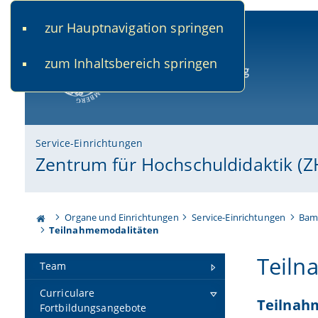
zur Hauptnavigation springen
www.uni-bamberg.de
univis.uni-bamberg.de
fis.u
zum Inhaltsbereich springen
Universität Bamberg
Service-Einrichtungen
Zentrum für Hochschuldidaktik (Z
Organe und Einrichtungen
Service-Einrichtungen
Bamb
Teilnahmemodalitäten
Teiln
Team
Curriculare
Teilnah
Fortbildungsangebote