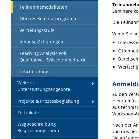
Teilnahmebe
Teilnahmemodalitäten
Seminare kö
Offenes Seminarprogramm
Die Teilnahm
Vertiefungsstufe
Wenn Sie an
Inhouse-Schulungen
Interesse
Offenheit
Teaching Analysis Poll –
Bereitsch
Qualitatives Zwischenfeedback
Wertschä
Lehrberatung
Anmeld
Weitere
Unterstützungsangebote
Zu den Vera
Hierzu müsse
Projekte & Prozessbegleitung
aus technis
Zertifikate
Workshop-An
Wegbeschreibung
Nach der An
Besprechungsraum
von uns per 
Sie auf eine