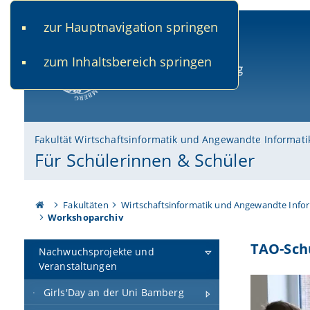
zur Hauptnavigation springen
www.uni-bamberg.de
univis.uni-bamberg.de
fis.u
zum Inhaltsbereich springen
Universität Bamberg
Fakultät Wirtschaftsinformatik und Angewandte Informati
Für Schülerinnen & Schüler
Fakultäten
Wirtschaftsinformatik und Angewandte Info
Workshoparchiv
TAO-Sch
Nachwuchsprojekte und
Veranstaltungen
Girls'Day an der Uni Bamberg