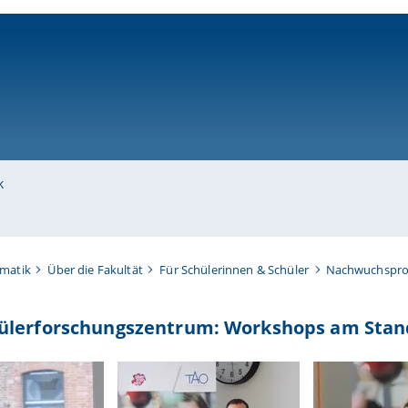
ni-bamberg.de
k
rmatik
Über die Fakultät
Für Schülerinnen & Schüler
Nachwuchsproj
ülerforschungszentrum: Workshops am Sta