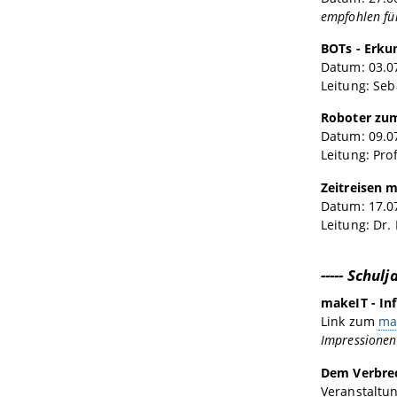
empfohlen für
BOTs - Erku
Datum: 03.07
Leitung: Se
Roboter zum
Datum: 09.07
Leitung: Pro
Zeitreisen m
Datum: 17.07
Leitung: Dr.
----- Schulj
makeIT - In
Link zum
ma
Impressionen
Dem Verbrec
Veranstaltun