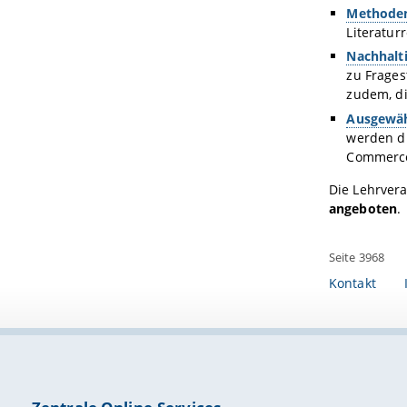
Methoden 
Literatur
Nachhalt
zu Frages
zudem, di
Ausgewäh
werden di
Commerce 
Die Lehrver
angeboten
.
Seite 3968
Kontakt