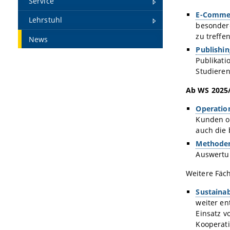
Service
E-Commer
Lehrstuhl
besondere
zu treffe
News
Publishin
Publikati
Studieren
Ab WS 2025
Operatio
Kunden od
auch die 
Methoden
Auswertun
Weitere Fäc
Sustaina
weiter e
Einsatz v
Kooperat