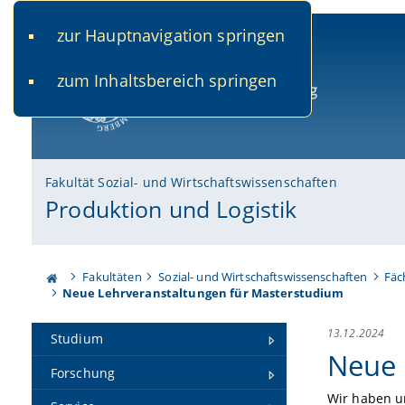
zur Hauptnavigation springen
www.uni-bamberg.de
univis.uni-bamberg.de
fis.u
zum Inhaltsbereich springen
Universität Bamberg
Fakultät Sozial- und Wirtschaftswissenschaften
Produktion und Logistik
Fakultäten
Sozial- und Wirtschaftswissenschaften
Fäc
Neue Lehrveranstaltungen für Masterstudium
13.12.2024
Studium
Neue 
Forschung
Wir haben u