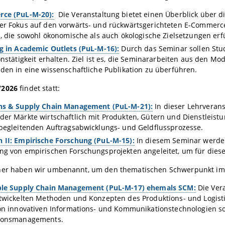
ce (PuL-M-20):
Die Veranstaltung bietet einen Überblick über 
r Fokus auf den vorwärts- und rückwärtsgerichteten E-Commerce-Ak
n, die sowohl ökonomische als auch ökologische Zielsetzungen erfü
g in Academic Outlets (PuL-M-16):
Durch das Seminar sollen Stud
onstätigkeit erhalten. Ziel ist es, die Seminararbeiten aus den
den in eine wissenschaftliche Publikation zu überführen.
/2026
findet statt:
ns & Supply Chain Management (PuL-M-21):
In dieser Lehrverans
er Märkte wirtschaftlich mit Produkten, Gütern und Dienstleist
begleitenden Auftragsabwicklungs- und Geldflussprozesse.
 II: Empirische Forschung (PuL-M-15):
In diesem Seminar werden
g von empirischen Forschungsprojekten angeleitet, um für diese
her haben wir umbenannt, um den thematischen Schwerpunkt im T
ble Supply Chain Management (PuL-M-17) ehemals SCM:
Die Ver
ntwickelten Methoden und Konzepten des Produktions- und Logi
on innovativen Informations- und Kommunikationstechnologien s
ionsmanagements.