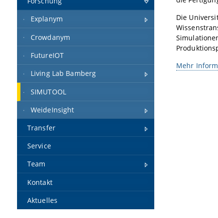
Forschung
Die Universi
Explanym
Wissenstran
Crowdanym
Simulatione
Produktions
FutureIOT
Mehr Informa
Living Lab Bamberg
SIMUTOOL
WeideInsight
Transfer
Service
Team
Kontakt
Aktuelles