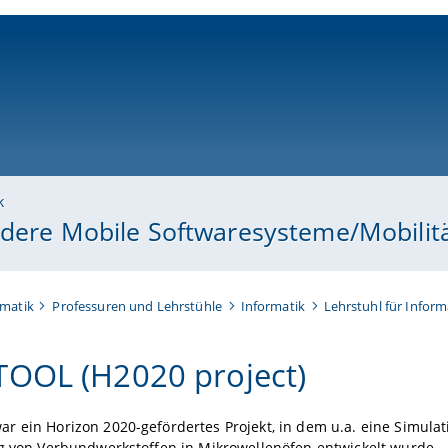
ni-bamberg.de
k
ondere Mobile Softwaresysteme/Mobilit
rmatik
Professuren und Lehrstühle
Informatik
Lehrstuhl für Infor
OOL (H2020 project)
 ein Horizon 2020-gefördertes Projekt, in dem u.a. eine Simulat
ng von Verbundwerkstoffen in Mikrowellenöfen entwickelt wurde.