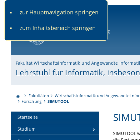
zur Hauptnavigation springen
www.uni-bamberg.de
univis.uni-bamberg.de
fis.u
zum Inhaltsbereich springen
Universität Bamberg
Fakultät Wirtschaftsinformatik und Angewandte Informati
Lehrstuhl für Informatik, insbes
Fakultäten
Wirtschaftsinformatik und Angewandte Info
Forschung
SIMUTOOL
SIMUT
Startseite
Studium
SIMUTOOL war
die Fertigu