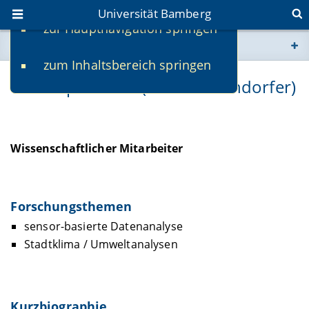
Universität Bamberg
zur Hauptnavigation springen
Sie befinden sich hier:
zum Inhaltsbereich springen
www.uni-bamberg.de
Christoph Baum (ehem. Neundorfer)
univis.uni-bamberg.de
fis.uni-bamberg.de
Wissenschaftlicher Mitarbeiter
Forschungsthemen
sensor-basierte Datenanalyse
Stadtklima / Umweltanalysen
Kurzbiographie