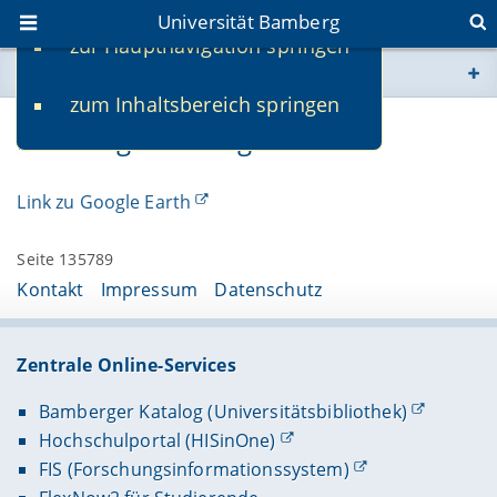
Universität Bamberg
zur Hauptnavigation springen
Sie befinden sich hier:
zum Inhaltsbereich springen
www.uni-bamberg.de
Bamberg auf Google Earth
univis.uni-bamberg.de
Link zu Google Earth
fis.uni-bamberg.de
Seite 135789
Kontakt
Impressum
Datenschutz
Zentrale Online-Services
Bamberger Katalog (Universitätsbibliothek)
Hochschulportal (HISinOne)
FIS (Forschungsinformationssystem)