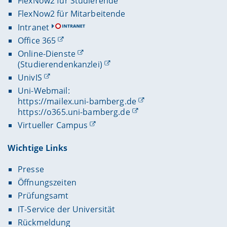
FlexNow2 für Studierende
FlexNow2 für Mitarbeitende
Intranet
Office 365
Online-Dienste
(Studierendenkanzlei)
UnivIS
Uni-Webmail:
https://mailex.uni-bamberg.de
https://o365.uni-bamberg.de
Virtueller Campus
Wichtige Links
Presse
Öffnungszeiten
Prüfungsamt
IT-Service der Universität
Rückmeldung