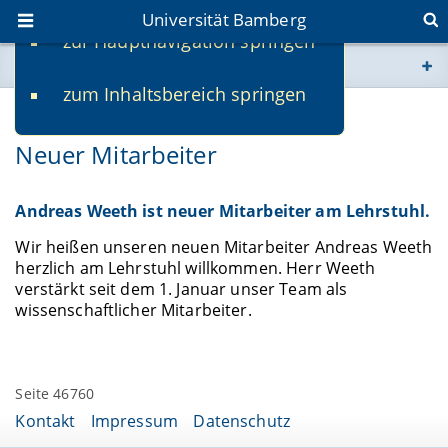
Universität Bamberg
zur Hauptnavigation springen
Sie befinden sich hier:
zum Inhaltsbereich springen
www.uni-bamberg.de
01.01.2023
Neuer Mitarbeiter
univis.uni-bamberg.de
fis.uni-bamberg.de
Andreas Weeth ist neuer Mitarbeiter am Lehrstuhl.
Wir heißen unseren neuen Mitarbeiter Andreas Weeth
herzlich am Lehrstuhl willkommen. Herr Weeth
verstärkt seit dem 1. Januar unser Team als
wissenschaftlicher Mitarbeiter.
Seite 46760
Kontakt
Impressum
Datenschutz