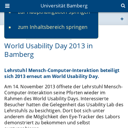
Universität Bamberg
zur Hauptnavigation springen
Sie befinden sich hier:
zum Inhaltsbereich springen
www.uni-bamberg.de
14.11.2013
Webseiten eigene Einrichtung
-
Sascha Herr
World Usability Day 2013 in
univis.uni-bamberg.de
Bamberg
fis.uni-bamberg.de
Lehrstuhl Mensch-Computer-Interaktion beteiligt
sich 2013 erneut am World Usability Day.
Am 14. November 2013 öffnete der Lehrstuhl Mensch-
Computer-Interaktion seine Pforten wieder im
Rahmen des World Usability Days. Interessierte
Besucher hatten die Gelegenheit das Usability Lab des
Lehrstuhls zu besichtigen. Dort bot sich unter
anderem die Möglichkeit den Eye-Tracker des Labors
demonstriert zu bekommen und selbst