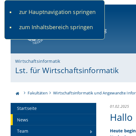
zur Hauptnavigation springen
www.uni-bamberg.de
univis.uni-bamberg.de
fis.u
zum Inhaltsbereich springen
Universität Bamberg
Wirtschaftsinformatik
Lst. für Wirtschaftsinformatik
Fakultäten
Wirtschaftsinformatik und Angewandte Info
01.02.2025
Startseite
Hallo
News
Heute begin
Team