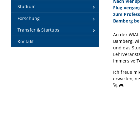
Nach vier s
Studium
Flug vergang
zum Professo
Forschung
Bamberg be
Transfer & Startups
An der WIAI-
Bamberg, wi
Kontakt
und das Stu
Lehrveranst
Immersive T
Ich freue m
erwarten, n
🚀 🎮