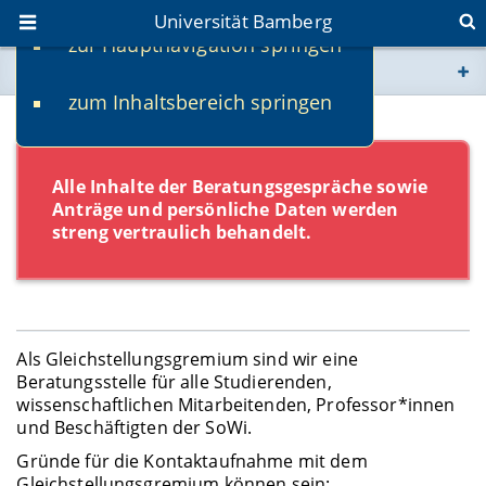
Universität Bamberg
zur Hauptnavigation springen
Sie befinden sich hier:
zum Inhaltsbereich springen
www.uni-bamberg.de
Beratung
univis.uni-bamberg.de
Alle Inhalte der Beratungsgespräche sowie
Anträge und persönliche Daten werden
fis.uni-bamberg.de
streng vertraulich behandelt.
Als Gleichstellungsgremium sind wir eine
Beratungsstelle für alle Studierenden,
wissenschaftlichen Mitarbeitenden, Professor*innen
und Beschäftigten der SoWi.
Gründe für die Kontaktaufnahme mit dem
Gleichstellungsgremium können sein: