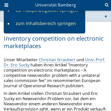
Universität Bamberg
zur Hauptnavigation springen
Sie befinden sich hier:
zum Inhaltsbereich springen
www.uni-bamberg.de
01.09.2023
Inventory competition on electronic
univis.uni-bamberg.de
marketplaces
fis.uni-bamberg.de
Unser Mitarbeiter
Christian Straubert
und
Univ.-Prof.
Dr. Eric Sucky
haben ihren Artikel "Inventory
competition on electronic marketplaces – A
competitive newsvendor problem with a unilateral
sales commission fee" im renommierten European
Journal of Operational Research publiziert.
In dem Artikel stellen Christian Straubert und Eric
Sucky ein Newsvendor-Problem vor, bei dem ein
Newsvendor einem anderen Newsvendor eine
Verkaufsprovision zahlt, wenn er ein Produkt verkauft.