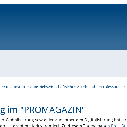
ni-bamberg.de
her und Institute
Betriebswirtschaftslehre
Lehrstühle/Professuren
ag im "PROMAGAZIN"
er Globalisierung sowie der zunehmenden Digitalisierung hat si
on Lieferanten stark verändert. Zu diesem Thema haben
Prof. Dr