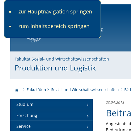
zur Hauptnavigation springen
www.uni-bamberg.de
univis.uni-bamberg.de
fis.u
zum Inhaltsbereich springen
Universität Bamberg
Fakultät Sozial- und Wirtschaftswissenschaften
Produktion und Logistik
Fakultäten
Sozial- und Wirtschaftswissenschaften
Fäc
23.04.2018
Studium
Beitr
Forschung
Angesichts d
Service
Bedeutung v