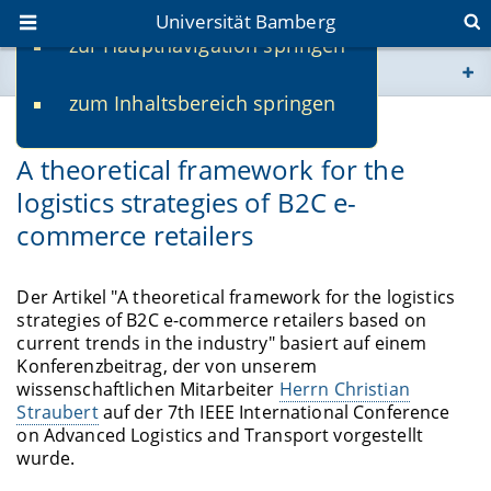
Universität Bamberg
zur Hauptnavigation springen
Sie befinden sich hier:
zum Inhaltsbereich springen
www.uni-bamberg.de
17.02.2022
A theoretical framework for the
univis.uni-bamberg.de
logistics strategies of B2C e-
commerce retailers
fis.uni-bamberg.de
Der Artikel "A theoretical framework for the logistics
strategies of B2C e-commerce retailers based on
current trends in the industry" basiert auf einem
Konferenzbeitrag, der von unserem
wissenschaftlichen Mitarbeiter
Herrn Christian
Straubert
auf der 7th IEEE International Conference
on Advanced Logistics and Transport vorgestellt
wurde.