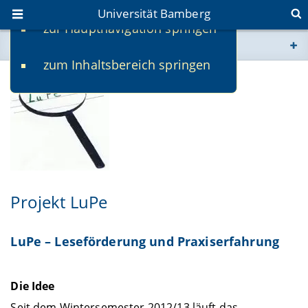
Universität Bamberg
zur Hauptnavigation springen
Sie befinden sich hier:
zum Inhaltsbereich springen
www.uni-bamberg.de
univis.uni-bamberg.de
fis.uni-bamberg.de
Projekt LuPe
LuPe – Leseförderung und Praxiserfahrung
Die Idee
Seit dem Wintersemester 2012/13 läuft das