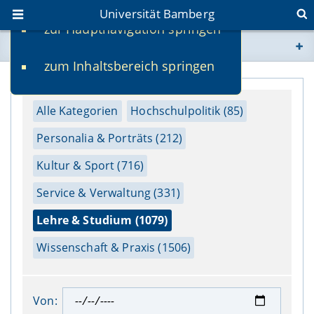
Universität Bamberg
zur Hauptnavigation springen
Sie befinden sich hier:
zum Inhaltsbereich springen
www.uni-bamberg.de
univis.uni-bamberg.de
Alle Kategorien
Hochschulpolitik (85)
Personalia & Porträts (212)
fis.uni-bamberg.de
Kultur & Sport (716)
Service & Verwaltung (331)
Lehre & Studium (1079)
Wissenschaft & Praxis (1506)
Von: