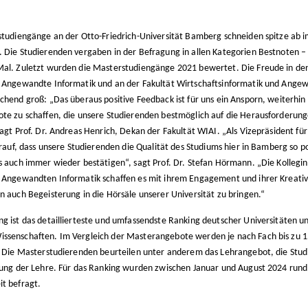
studiengänge an der Otto-Friedrich-Universität Bamberg schneiden spitze ab 
 Die Studierenden vergaben in der Befragung in allen Kategorien Bestnoten –
al. Zuletzt wurden die Masterstudiengänge 2021 bewertet. Die Freude in d
 Angewandte Informatik und an der Fakultät Wirtschaftsinformatik und Angew
chend groß: „Das überaus positive Feedback ist für uns ein Ansporn, weiterhin
te zu schaffen, die unsere Studierenden bestmöglich auf die Herausforderung
sagt Prof. Dr. Andreas Henrich, Dekan der Fakultät WIAI. „Als Vizepräsident fü
darauf, dass unsere Studierenden die Qualität des Studiums hier in Bamberg so
s auch immer wieder bestätigen“, sagt Prof. Dr. Stefan Hörmann. „Die Kollegin
 Angewandten Informatik schaffen es mit ihrem Engagement und ihrer Kreativi
n auch Begeisterung in die Hörsäle unserer Universität zu bringen.“
g ist das detaillierteste und umfassendste Ranking deutscher Universitäten u
senschaften. Im Vergleich der Masterangebote werden je nach Fach bis zu 15
. Die Masterstudierenden beurteilen unter anderem das Lehrangebot, die Stud
rung der Lehre. Für das Ranking wurden zwischen Januar und August 2024 rund
it befragt.