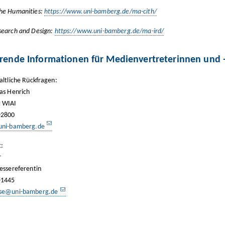
the Humanities:
https://www.uni-bamberg.de/ma-cith/
search and Design:
https://www.uni-bamberg.de/ma-ird/
rende Informationen für Medienvertreterinnen und -
altliche Rückfragen:
eas Henrich
t WIAI
-2800
)uni-bamberg.de
:
r
ressereferentin
-1445
sse@uni-bamberg.de