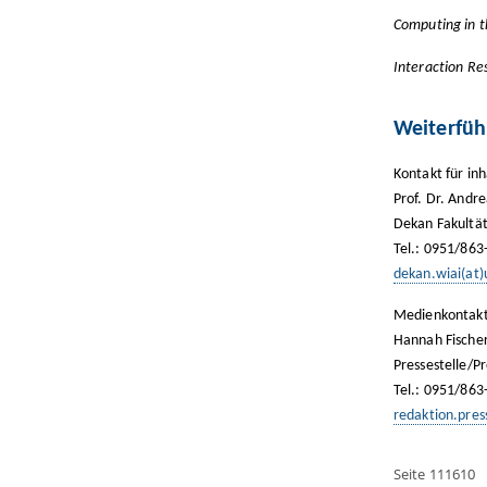
Computing in 
Interaction Re
Weiterfüh
Kontakt für inh
Prof. Dr. Andr
Dekan Fakultä
Tel.: 0951/863
dekan.wiai(at
Medienkontakt
Hannah Fische
Pressestelle/P
Tel.: 0951/863
redaktion.pre
Seite 111610