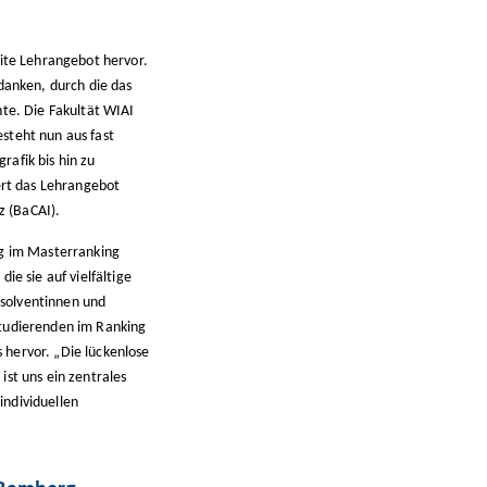
eite Lehrangebot hervor.
danken, durch die das
nte. Die Fakultät WIAI
steht nun aus fast
afik bis hin zu
ert das Lehrangebot
z (BaCAI).
ng im Masterranking
ie sie auf vielfältige
bsolventinnen und
Studierenden im Ranking
hervor. „Die lückenlose
st uns ein zentrales
individuellen