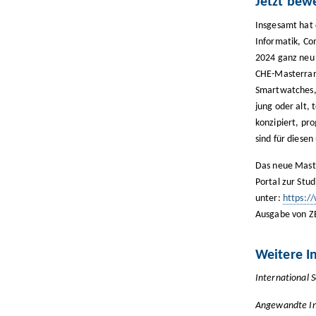
Jetzt bew
Insgesamt hat 
Informatik, Co
2024 ganz neu 
CHE-Masterrank
Smartwatches,
jung oder alt, 
konzipiert, p
sind für diese
Das neue Maste
Portal zur Stud
unter:
https:/
Ausgabe von Z
Weitere I
International 
Angewandte In