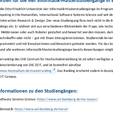
erben für die vier Informatik-Masterstudiengänge in
die Otto-Friedrich-Universität vier Informatik-Masterstudiengänge im Prog
mputing in the Humanities, International Software Systems Science und seit
Interaction Research & Design. Der neue Studiengang floss noch nicht in die 
ings ein. Er widmet sich aus verschiedenen Blickwinkeln der Frage, wie tech
 Webbrowser oder auch Roboter gestaltet und bewertet werden müssen, dami
technikaffin oder nicht – gut mit ihnen interagieren können. Studierende lerne
rogrammiert und mit Benutzerinnen und Benutzern getestet werden. Für das
n und alle weiteren Informatik-Masterstudiengänge bereits Bewerbungen mögl
rranking des CHE Centrum für Hochschulentwicklung ist ab sofort verfügbar
ienorientierung von DIE ZEIT, und ist kostenfrei abrufbar
/www.heystudium.de/masterranking
. Das Ranking erscheint zudem in Auszü
EIT Campus.
nformationen zu den Studiengängen:
Software Systems Science:
https://www.uni-bamberg.de/ma-isosysc/
formatik:
https://www.uni-bamberg.de/ma-ai/