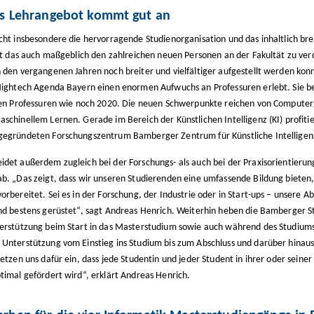
ges Lehrangebot kommt gut an
cht insbesondere die hervorragende Studienorganisation und das inhaltlich br
ist das auch maßgeblich den zahlreichen neuen Personen an der Fakultät zu ver
 den vergangenen Jahren noch breiter und vielfältiger aufgestellt werden kon
Hightech Agenda Bayern einen enormen Aufwuchs an Professuren erlebt. Sie be
len Professuren wie noch 2020. Die neuen Schwerpunkte reichen von Computergr
schinellem Lernen. Gerade im Bereich der Künstlichen Intelligenz (KI) profiti
egründeten Forschungszentrum Bamberger Zentrum für Künstliche Intelligen
det außerdem zugleich bei der Forschungs- als auch bei der Praxisorientieru
b. „Das zeigt, dass wir unseren Studierenden eine umfassende Bildung bieten, d
rbereitet. Sei es in der Forschung, der Industrie oder in Start-ups – unsere A
nd bestens gerüstet“, sagt Andreas Henrich. Weiterhin heben die Bamberger 
erstützung beim Start in das Masterstudium sowie auch während des Studiums 
Unterstützung vom Einstieg ins Studium bis zum Abschluss und darüber hinaus i
etzen uns dafür ein, dass jede Studentin und jeder Student in ihrer oder seiner 
timal gefördert wird“, erklärt Andreas Henrich.