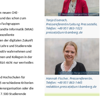
im neuen CHE-
Benjamin Herges/Uni Bamberg
 und das schon zum
Tanja Eisenach,
Pressereferentin/Leitung Pressestelle,
en Fachgruppen
Telefon: +49 951 863-1023
andte Informatik (WIAI)
presse(at)uni-bamberg.de
 exzellente
en der digitalen Zukunft
r Lehre und Studierende
 positiv wahrnehmen und
nen und Kollegen in der
tät nicht nur wertvolles
Benjamin Herges/Uni Bamberg
nd Hochschulen für
Hannah Fischer, Pressereferentin,
Telefon: +49 951 863-1445
 verschiedene Kriterien
redaktion.presse(at)uni-bamberg.de
ienorganisation oder die
 7.500 Studierende