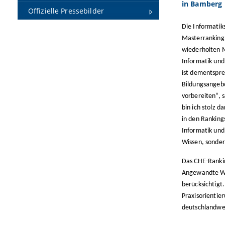
in Bamberg
Offizielle Pressebilder
Die Informatik
Masterranking.
wiederholten M
Informatik und
ist dementspre
Bildungsangebo
vorbereiten“, 
bin ich stolz 
in den Ranking
Informatik und
Wissen, sonder
Das CHE-Rankin
Angewandte Wis
berücksichtigt
Praxisorientie
deutschlandwe