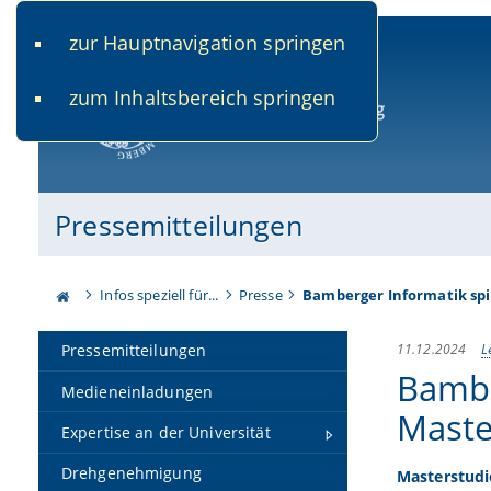
zur Hauptnavigation springen
www.uni-bamberg.de
univis.uni-bamberg.de
fis.u
zum Inhaltsbereich springen
Universität Bamberg
Pressemitteilungen
Infos speziell für...
Presse
Bamberger Informatik sp
11.12.2024
L
Pressemitteilungen
Bambe
Medieneinladungen
Maste
Expertise an der Universität
Drehgenehmigung
Masterstudi