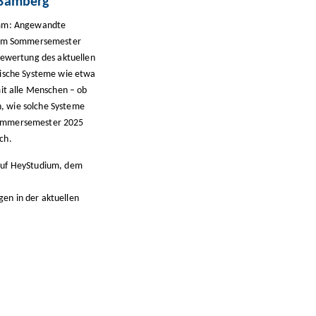
 Bamberg
ramm: Angewandte
 dem Sommersemester
Bewertung des aktuellen
nische Systeme wie etwa
t alle Menschen – ob
n, wie solche Systeme
 Sommersemester 2025
ich.
 auf HeyStudium, dem
gen in der aktuellen