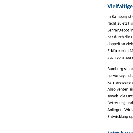
Vielfälti
In Bamberg sti
Nicht zuletzt 
Lehrangebot in
hat durch die 
doppelt so vie
Erklärbarem Ma
auch vom neu g
Bamberg schnei
hervorragend a
Karrierewege vo
Absolventen si
sowohl die Unt
Betreuung und 
Anliegen. Wir s
Entwicklung op