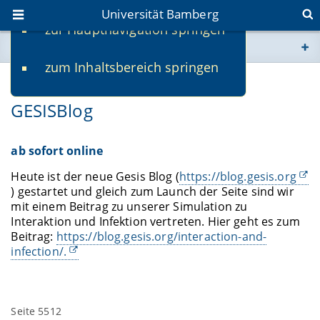
Universität Bamberg
zur Hauptnavigation springen
Sie befinden sich hier:
zum Inhaltsbereich springen
www.uni-bamberg.de
08.04.2020
GESISBlog
univis.uni-bamberg.de
fis.uni-bamberg.de
ab sofort online
Heute ist der neue Gesis Blog (
https://blog.gesis.org
) gestartet und gleich zum Launch der Seite sind wir
mit einem Beitrag zu unserer Simulation zu
Interaktion und Infektion vertreten. Hier geht es zum
Beitrag:
https://blog.gesis.org/interaction-and-
infection/.
Seite 5512