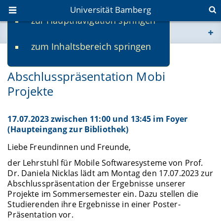
Universität Bamberg
zur Hauptnavigation springen
Sie befinden sich hier:
zum Inhaltsbereich springen
www.uni-bamberg.de
13.07.2023
Abschlusspräsentation Mobi
univis.uni-bamberg.de
Projekte
fis.uni-bamberg.de
17.07.2023 zwischen 11:00 und 13:45 im Foyer
(Haupteingang zur Bibliothek)
Liebe Freundinnen und Freunde,
der Lehrstuhl für Mobile Softwaresysteme von Prof.
Dr. Daniela Nicklas lädt am Montag den 17.07.2023 zur
Abschlusspräsentation der Ergebnisse unserer
Projekte im Sommersemester ein. Dazu stellen die
Studierenden ihre Ergebnisse in einer Poster-
Präsentation vor.