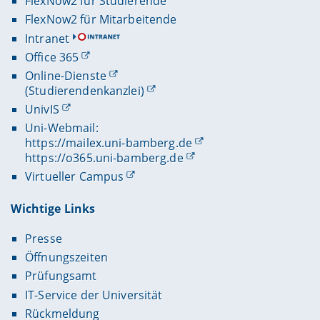
FlexNow2 für Studierende
FlexNow2 für Mitarbeitende
Intranet
Office 365
Online-Dienste
(Studierendenkanzlei)
UnivIS
Uni-Webmail:
https://mailex.uni-bamberg.de
https://o365.uni-bamberg.de
Virtueller Campus
Wichtige Links
Presse
Öffnungszeiten
Prüfungsamt
IT-Service der Universität
Rückmeldung