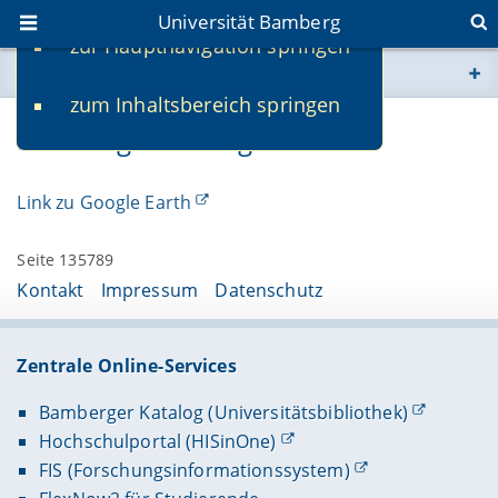
Universität Bamberg
zur Hauptnavigation springen
Sie befinden sich hier:
zum Inhaltsbereich springen
www.uni-bamberg.de
Bamberg auf Google Earth
univis.uni-bamberg.de
Link zu Google Earth
fis.uni-bamberg.de
Seite 135789
Kontakt
Impressum
Datenschutz
Zentrale Online-Services
Bamberger Katalog (Universitätsbibliothek)
Hochschulportal (HISinOne)
FIS (Forschungsinformationssystem)