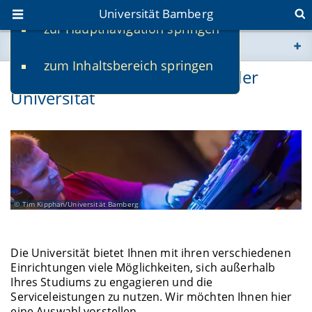
Universität Bamberg
zur Hauptnavigation springen
Sie befinden sich hier:
zum Inhaltsbereich springen
www.uni-bamberg.de
Freizeit und Engagement an der
Universität
univis.uni-bamberg.de
fis.uni-bamberg.de
Tim Kipphan/Universität Bamberg
Die Universität bietet Ihnen mit ihren verschiedenen
Einrichtungen viele Möglichkeiten, sich außerhalb
Ihres Studiums zu engagieren und die
Serviceleistungen zu nutzen. Wir möchten Ihnen hier
eine Auswahl vorstellen.