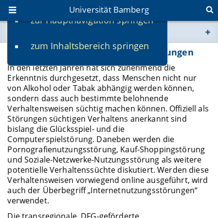
Universität Bamberg
zur Hauptnavigation springen
Sie befinden sich hier:
zum Inhaltsbereich springen
www.uni-bamberg.de
Forschung zu Internetnutzungsstörungen
In den letzten Jahren hat sich zunehmend die
univis.uni-bamberg.de
Erkenntnis durchgesetzt, dass Menschen nicht nur
von Alkohol oder Tabak abhängig werden können,
sondern dass auch bestimmte belohnende
fis.uni-bamberg.de
Verhaltensweisen süchtig machen können. Offiziell als
Störungen süchtigen Verhaltens anerkannt sind
bislang die Glücksspiel- und die
Computerspielstörung. Daneben werden die
Pornografienutzungsstörung, Kauf-Shoppingstörung
und Soziale-Netzwerke-Nutzungsstörung als weitere
potentielle Verhaltenssüchte diskutiert. Werden diese
Verhaltensweisen vorwiegend online ausgeführt, wird
auch der Überbegriff „Internetnutzungsstörungen“
verwendet.
Die transregionale, DFG-geförderte