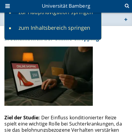
Universität Bamberg
zur Hauptnavigation springen
Sie befinden sich hier:
zum Inhaltsbereich springen
www.uni-bamberg.de
Studienteilnahme: Psychologische
Mechanismen bei Online-Shopping
univis.uni-bamberg.de
fis.uni-bamberg.de
Ziel der Studie:
Der Einfluss konditionierter Reize
spielt eine wichtige Rolle bei Suchterkrankungen, da
sie das belohnungsbezogene Verhalten verstärken