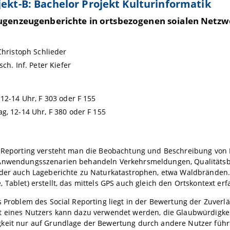
jekt-B: Bachelor Projekt Kulturinformatik
genzeugenberichte in ortsbezogenen soialen Netz
 Christoph Schlieder
sch. Inf. Peter Kiefer
 12-14 Uhr, F 303 oder F 155
g, 12-14 Uhr, F 380 oder F 155
l Reporting versteht man die Beobachtung und Beschreibung von E
Anwendungsszenarien behandeln Verkehrsmeldungen, Qualitätsbe
oder auch Lageberichte zu Naturkatastrophen, etwa Waldbränden.
 Tablet) erstellt, das mittels GPS auch gleich den Ortskontext erfa
s Problem des Social Reporting liegt in der Bewertung der Zuverlä
t eines Nutzers kann dazu verwendet werden, die Glaubwürdigkeit
keit nur auf Grundlage der Bewertung durch andere Nutzer führt 