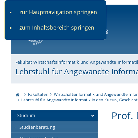
zur Hauptnavigation springen
www.uni-bamberg.de
univis.uni-bamberg.de
fis.u
zum Inhaltsbereich springen
Universität Bamberg
Fakultät Wirtschaftsinformatik und Angewandte Informati
Lehrstuhl für Angewandte Informa
Fakultäten
Wirtschaftsinformatik und Angewandte Info
Lehrstuhl für Angewandte Informatik in den Kultur-, Geschich
Prof.
Studium
Studienberatung