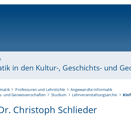
ni-bamberg.de
k
tik in den Kultur-, Geschichts- und G
rmatik
Professuren und Lehrstühle
Angewandte Informatik
ts- und Geowissenschaften
Studium
Lehrveranstaltungsarchiv
KInf
 Dr. Christoph Schlieder