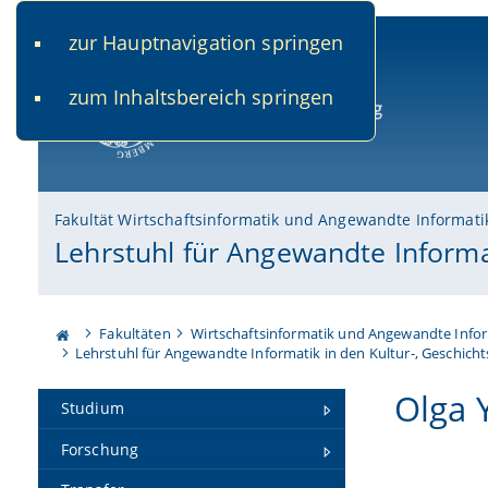
zur Hauptnavigation springen
www.uni-bamberg.de
univis.uni-bamberg.de
fis.u
zum Inhaltsbereich springen
Universität Bamberg
Fakultät Wirtschaftsinformatik und Angewandte Informati
Lehrstuhl für Angewandte Informa
Fakultäten
Wirtschaftsinformatik und Angewandte Info
Lehrstuhl für Angewandte Informatik in den Kultur-, Geschich
Olga 
Studium
Forschung