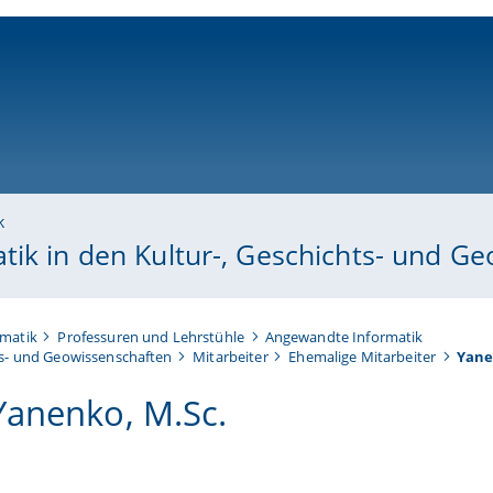
ni-bamberg.de
k
tik in den Kultur-, Geschichts- und G
rmatik
Professuren und Lehrstühle
Angewandte Informatik
ts- und Geowissenschaften
Mitarbeiter
Ehemalige Mitarbeiter
Yane
Yanenko, M.Sc.