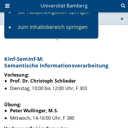
Universität Bamberg
zur Hauptnavigation springen
Sie befinden sich hier:
zum Inhaltsbereich springen
www.uni-bamberg.de
Prof. Dr. Christoph Schlieder
univis.uni-bamberg.de
KInf-SemInf-M:
fis.uni-bamberg.de
Semantische Informationsverarbeitung
Vorlesung:
Prof. Dr. Christoph Schlieder
Dienstag, 10:00 bis 12:00 Uhr, F 303
Übung:
Peter Wullinger, M.S.
Mittwoch, 14-16:00 Uhr, F 380