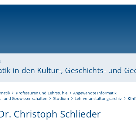
ni-bamberg.de
k
tik in den Kultur-, Geschichts- und G
rmatik
Professuren und Lehrstühle
Angewandte Informatik
ts- und Geowissenschaften
Studium
Lehrveranstaltungsarchiv
KInf
 Dr. Christoph Schlieder