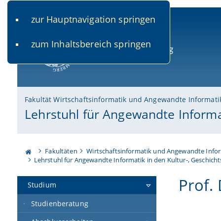
zur Hauptnavigation springen
www.uni-bamberg.de
univis.uni-bamberg.de
fis.u
zum Inhaltsbereich springen
Universität Bamberg
Fakultät Wirtschaftsinformatik und Angewandte Informati
Lehrstuhl für Angewandte Informa
Fakultäten
Wirtschaftsinformatik und Angewandte Info
Lehrstuhl für Angewandte Informatik in den Kultur-, Geschich
Prof.
Studium
Studienberatung