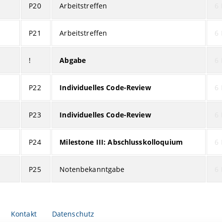
P20
Arbeitstreffen
6 
P21
Arbeitstreffen
6 
!
Abgabe
6 
P22
Individuelles Code-Review
6 
P23
Individuelles Code-Review
6 
P24
Milestone III: Abschlusskolloquium
6 
P25
Notenbekanntgabe
6 
Kontakt
Datenschutz