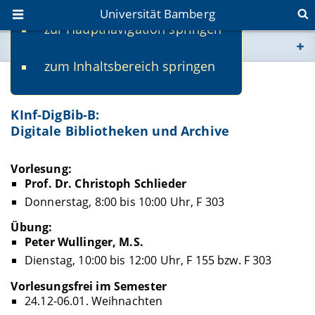
Universität Bamberg
zur Hauptnavigation springen
Sie befinden sich hier:
zum Inhaltsbereich springen
www.uni-bamberg.de
Prof. Dr. Christoph Schlieder
univis.uni-bamberg.de
KInf-DigBib-B:
Digitale Bibliotheken und Archive
fis.uni-bamberg.de
Vorlesung:
Prof. Dr. Christoph Schlieder
Donnerstag, 8:00 bis 10:00 Uhr, F 303
Übung:
Peter Wullinger, M.S.
Dienstag, 10:00 bis 12:00 Uhr, F 155 bzw. F 303
Vorlesungsfrei im Semester
24.12-06.01. Weihnachten