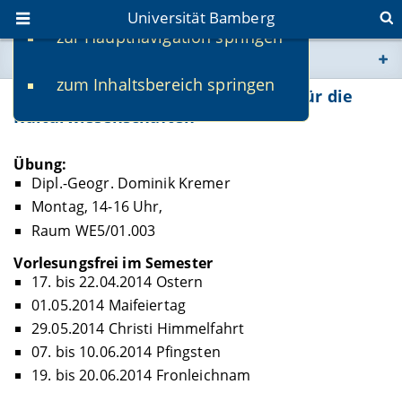
Universität Bamberg
zur Hauptnavigation springen
Sie befinden sich hier:
zum Inhaltsbereich springen
www.uni-bamberg.de
KInf-ProgKult-E: Programmierkurs für die
Kulturwissenschaften
univis.uni-bamberg.de
Übung:
Dipl.-Geogr. Dominik Kremer
fis.uni-bamberg.de
Montag, 14-16 Uhr,
Raum WE5/01.003
Vorlesungsfrei im Semester
17. bis 22.04.2014 Ostern
01.05.2014 Maifeiertag
29.05.2014 Christi Himmelfahrt
07. bis 10.06.2014 Pfingsten
19. bis 20.06.2014 Fronleichnam